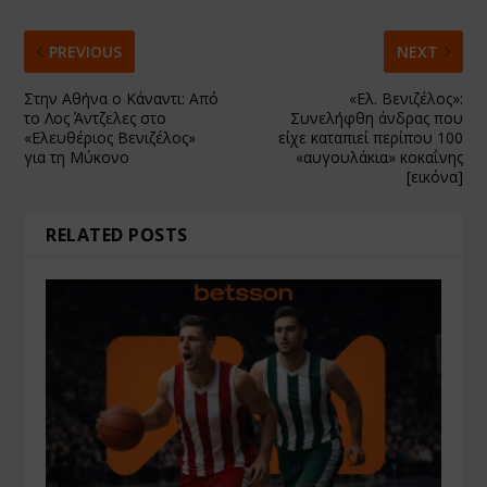
PREVIOUS
NEXT
Στην Αθήνα ο Κάναντι: Από
«Ελ. Βενιζέλος»:
το Λος Άντζελες στο
Συνελήφθη άνδρας που
«Ελευθέριος Βενιζέλος»
είχε καταπιεί περίπου 100
για τη Μύκονο
«αυγουλάκια» κοκαΐνης
[εικόνα]
RELATED POSTS