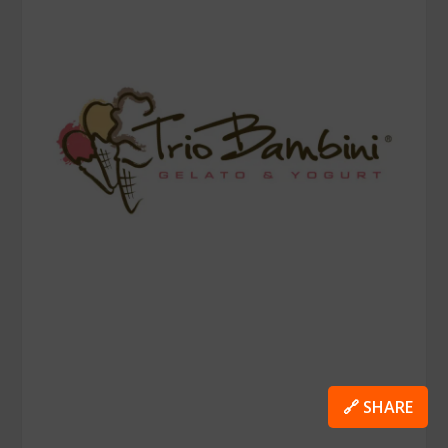
🔗 SHARE