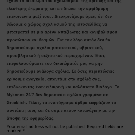
έχουν το δικαίωμα του σχολιασμού, της κριτικής και της
ελεύθερης έκφρασης και επιδιώκει την αμφίδρομη
επικοινωνία μαζί τους. Διευκρινίζουμε όμως ότι δεν
θέλουμε ο χώρος σχολιασμού της ιστοσελίδας να
μετατραπεί σε μια αρένα απαξίωσης και κανιβαλισμού
προσώπων και θεσμών. Για τον λόγο αυτόν δεν θα
δημοσιεύουμε σχόλια ρατσιστικού, υβριστικού,
προσβλητικού ή σεξιστικού περιεχομένου. Έτσι,
επιφυλασσόμαστε του δικαιώματός μας να μην
δημοσιεύουμε ανάλογα σχόλια. Σε όσες περιπτώσεις
κρίνουμε αναγκαίο, απαντάμε στα σχόλιά σας,
επιδιώκοντας έναν ειλικρινή και καλόπιστο διάλογο. Το
Μykonos 24/7 δεν δημοσιεύει σχόλια γραμμένα σε
Greeklish. Τέλος, τα ενυπόγραφα άρθρα εκφράζουν το
συντάκτη τους και δε συμπίπτουν κατανάγκην με την
άποψη της εφημερίδας.
Your email address will not be published.
Required fields are
marked
*