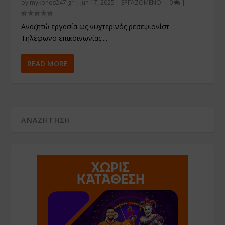
by
mykonos247.gr
|
Jun 17, 2025
|
ΕΡΓΑΖΟΜΕΝΟΙ
|
0
|
Αναζητώ εργασία ως νυχτερινός ρεσεψιονίστ
Τηλέφωνο επικοινωνίας:...
READ MORE