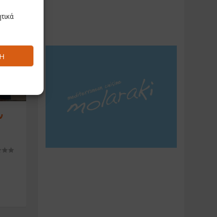
τικά
Ή
ν