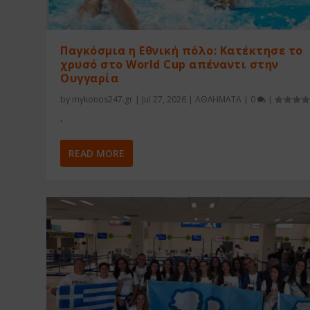
Παγκόσμια η Εθνική πόλο: Κατέκτησε το
χρυσό στο World Cup απέναντι στην
Ουγγαρία
by
mykonos247.gr
|
Jul 27, 2026
|
ΑΘΛΗΜΑΤΑ
|
0
|
.
READ MORE