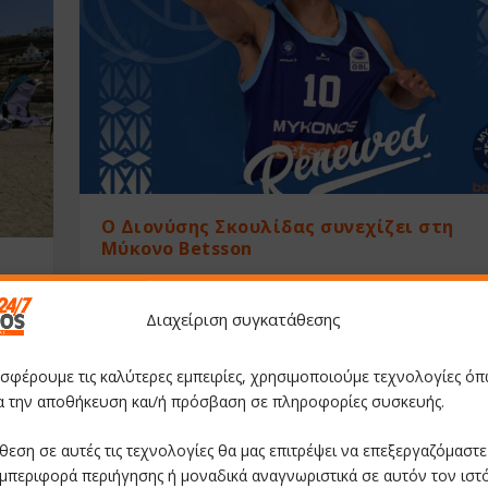
O Διονύσης Σκουλίδας συνεχίζει στη
Μύκονο Betsson
by
mykonos247.gr
|
Jun 8, 2026
|
ΑΘΛΗΜΑΤΑ
|
0
|
.
Διαχείριση συγκατάθεσης
READ MORE
οσφέρουμε τις καλύτερες εμπειρίες, χρησιμοποιούμε τεχνολογίες όπ
ια την αποθήκευση και/ή πρόσβαση σε πληροφορίες συσκευής.
θεση σε αυτές τις τεχνολογίες θα μας επιτρέψει να επεξεργαζόμαστ
μπεριφορά περιήγησης ή μοναδικά αναγνωριστικά σε αυτόν τον ιστ