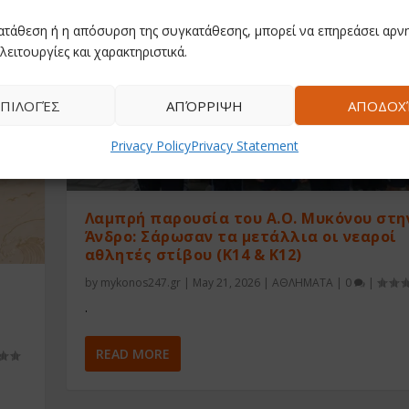
ατάθεση ή η απόσυρση της συγκατάθεσης, μπορεί να επηρεάσει αρνη
λειτουργίες και χαρακτηριστικά.
ΠΙΛΟΓΈΣ
ΑΠΌΡΡΙΨΗ
ΑΠΟΔΟΧ
Privacy Policy
Privacy Statement
Λαμπρή παρουσία του Α.Ο. Μυκόνου στη
Άνδρο: Σάρωσαν τα μετάλλια οι νεαροί
αθλητές στίβου (Κ14 & Κ12)
by
mykonos247.gr
|
May 21, 2026
|
ΑΘΛΗΜΑΤΑ
|
0
|
.
READ MORE