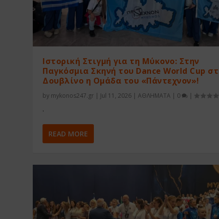
Ιστορική Στιγμή για τη Μύκονο: Στην
Παγκόσμια Σκηνή του Dance World Cup σ
Δουβλίνο η Ομάδα του «Πάντεχνον»!
by
mykonos247.gr
|
Jul 11, 2026
|
ΑΘΛΗΜΑΤΑ
|
0
|
.
READ MORE