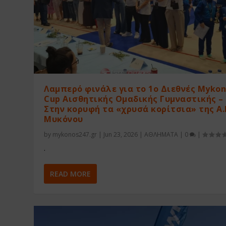
Λαμπερό φινάλε για το 1ο Διεθνές Myko
Cup Αισθητικής Ομαδικής Γυμναστικής –
Στην κορυφή τα «χρυσά κορίτσια» της Α.
Μυκόνου
by
mykonos247.gr
|
Jun 23, 2026
|
ΑΘΛΗΜΑΤΑ
|
0
|
.
READ MORE