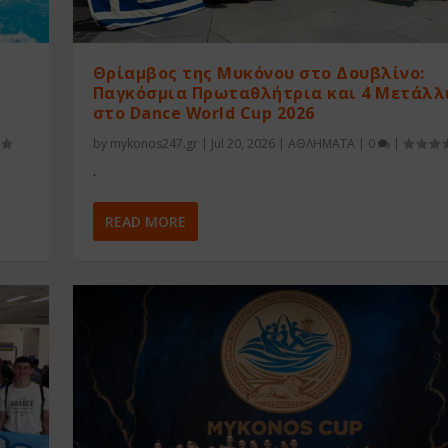
Θρίαμβος της Μυκόνου στο Δουβλίνο:
Παγκόσμια Πρωταθλήτρια και 4 Μετάλλ
στο Dance World Cup 2026
by
mykonos247.gr
|
Jul 20, 2026
|
ΑΘΛΗΜΑΤΑ
|
0
|
.
READ MORE