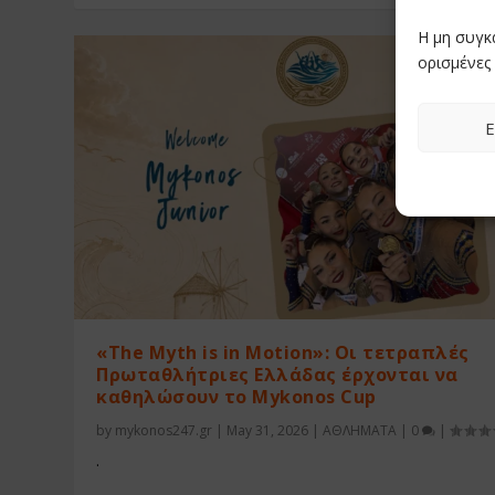
Η μη συγκ
ορισμένες 
Ε
«The Myth is in Motion»: Οι τετραπλές
Πρωταθλήτριες Ελλάδας έρχονται να
καθηλώσουν το Mykonos Cup
by
mykonos247.gr
|
May 31, 2026
|
ΑΘΛΗΜΑΤΑ
|
0
|
.