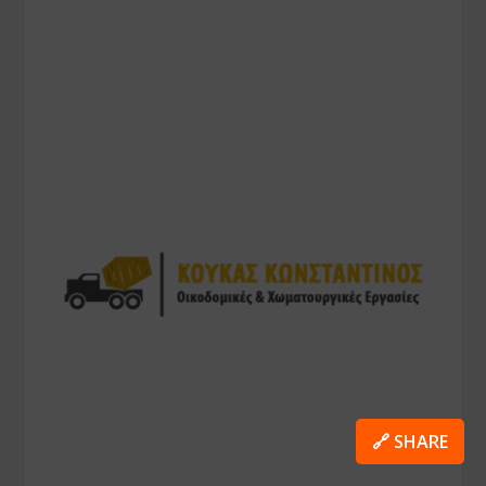
🔗 SHARE