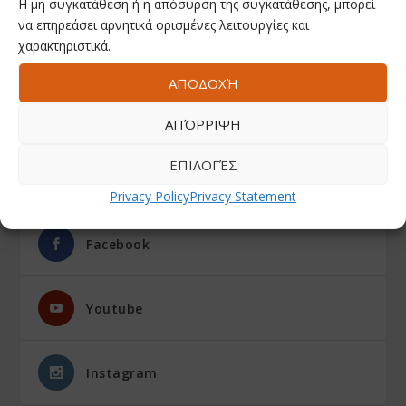
Η μη συγκατάθεση ή η απόσυρση της συγκατάθεσης, μπορεί
να επηρεάσει αρνητικά ορισμένες λειτουργίες και
χαρακτηριστικά.
ΑΠΟΔΟΧΉ
ΑΠΌΡΡΙΨΗ
ΕΠΙΛΟΓΈΣ
ΑΚΟΛΟΥΘΗΣΤΕ ΜΑΣ
Privacy Policy
Privacy Statement
Facebook
Youtube
Instagram