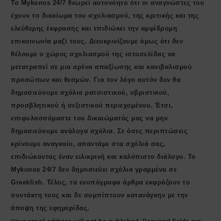
Το Mykonos 24/7 θεωρεί αυτονόητο ότι οι αναγνώστες του
έχουν το δικαίωμα του σχολιασμού, της κριτικής και της
ελεύθερης έκφρασης και επιδιώκει την αμφίδρομη
επικοινωνία μαζί τους. Διευκρινίζουμε όμως ότι δεν
θέλουμε ο χώρος σχολιασμού της ιστοσελίδας να
μετατραπεί σε μια αρένα απαξίωσης και κανιβαλισμού
προσώπων και θεσμών. Για τον λόγο αυτόν δεν θα
δημοσιεύουμε σχόλια ρατσιστικού, υβριστικού,
προσβλητικού ή σεξιστικού περιεχομένου. Έτσι,
επιφυλασσόμαστε του δικαιώματός μας να μην
δημοσιεύουμε ανάλογα σχόλια. Σε όσες περιπτώσεις
κρίνουμε αναγκαίο, απαντάμε στα σχόλιά σας,
επιδιώκοντας έναν ειλικρινή και καλόπιστο διάλογο. Το
Μykonos 24/7 δεν δημοσιεύει σχόλια γραμμένα σε
Greeklish. Τέλος, τα ενυπόγραφα άρθρα εκφράζουν το
συντάκτη τους και δε συμπίπτουν κατανάγκην με την
άποψη της εφημερίδας.