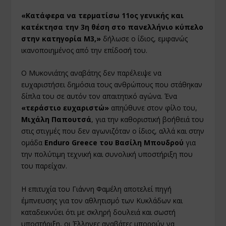
«Κατάφερα να τερματίσω 11ος γενικής και
κατέκτησα την 3η θέση στο πανελλήνιο κύπελο
στην κατηγορία Μ3,»
δήλωσε ο ίδιος, εμφανώς
ικανοποιημένος από την επίδοσή του.
Ο Μυκονιάτης αναβάτης δεν παρέλειψε να
ευχαριστήσει δημόσια τους ανθρώπους που στάθηκαν
δίπλα του σε αυτόν τον απαιτητικό αγώνα. Ένα
«τεράστιο ευχαριστώ»
απηύθυνε στον φίλο του,
Μιχάλη Παπουτσά
, για την καθοριστική βοήθειά του
στις στιγμές που δεν αγωνιζόταν ο ίδιος, αλλά και στην
ομάδα
Enduro Greece του Βασίλη Μπουδρού
για
την πολύτιμη τεχνική και συνολική υποστήριξη που
του παρείχαν.
Η επιτυχία του Γιάννη Φαμέλη αποτελεί πηγή
έμπνευσης για τον αθλητισμό των Κυκλάδων και
καταδεικνύει ότι με σκληρή δουλειά και σωστή
υποστήριξη, οι Έλληνες αναβάτες μπορούν να