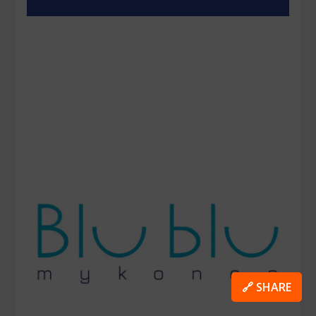
🔗 SHARE