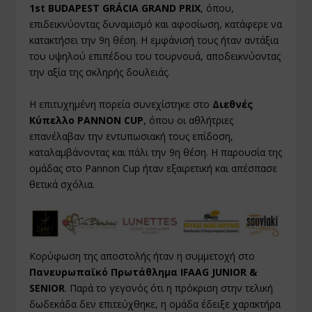
1st BUDAPEST GRÁCIA GRAND PRIX
, όπου,
επιδεικνύοντας δυναμισμό και αφοσίωση, κατάφερε να
κατακτήσει την 9η θέση. Η εμφάνισή τους ήταν αντάξια
του υψηλού επιπέδου του τουρνουά, αποδεικνύοντας
την αξία της σκληρής δουλειάς.
Η επιτυχημένη πορεία συνεχίστηκε στο
Διεθνές
Κύπελλο PANNON CUP
, όπου οι αθλήτριες
επανέλαβαν την εντυπωσιακή τους επίδοση,
καταλαμβάνοντας και πάλι την 9η θέση. Η παρουσία της
ομάδας στο Pannon Cup ήταν εξαιρετική και απέσπασε
θετικά σχόλια.
Κορύφωση της αποστολής ήταν η συμμετοχή στο
Πανευρωπαϊκό Πρωτάθλημα IFAAG JUNIOR &
SENIOR
. Παρά το γεγονός ότι η πρόκριση στην τελική
δωδεκάδα δεν επιτεύχθηκε, η ομάδα έδειξε χαρακτήρα