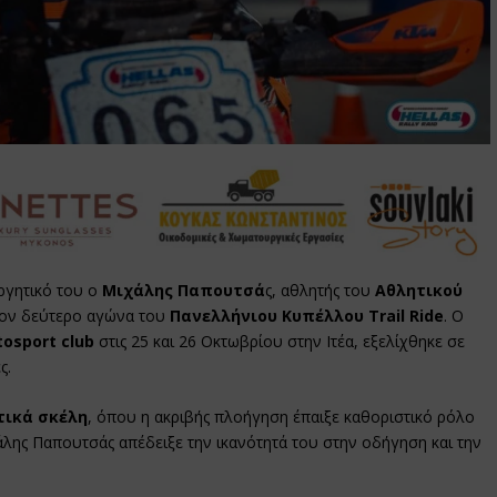
ργητικό του ο
Μιχάλης Παπουτσά
ς, αθλητής του
Αθλητικού
τον δεύτερο αγώνα του
Πανελλήνιου Κυπέλλου Trail Ride
. Ο
osport club
στις 25 και 26 Οκτωβρίου στην Ιτέα, εξελίχθηκε σε
ς.
τικά σκέλη
, όπου η ακριβής πλοήγηση έπαιξε καθοριστικό ρόλο
χάλης Παπουτσάς απέδειξε την ικανότητά του στην οδήγηση και την