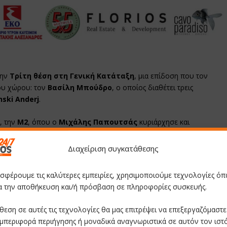
την
Τρίτη θέση στη Γενική Κατάταξη
, μια επίδοση που τον
ου χώρου: τον
Βασίλη Μπούδρο
, ο οποίος διαθέτει τρεις
nski Anderj
.
, την
Μ2
, όπου ο
Μιχάλης Παπουτσάς
κυριάρχησε και
Διαχείριση συγκατάθεσης
ο
ασμό με την 3η θέση που είχε εξασφαλίσει στον πρώτο αγώνα της
οσφέρουμε τις καλύτερες εμπειρίες, χρησιμοποιούμε τεχνολογίες όπ
ρνει πλέον τον
Μιχάλη Παπουτσά
στην
πρώτη θέση της
ια την αποθήκευση και/ή πρόσβαση σε πληροφορίες συσκευής.
Ride.
θεση σε αυτές τις τεχνολογίες θα μας επιτρέψει να επεξεργαζόμαστ
εκκρεμούν ακόμη δύο αγώνες
για την ολοκλήρωση του
μπεριφορά περιήγησης ή μοναδικά αναγνωριστικά σε αυτόν τον ιστ