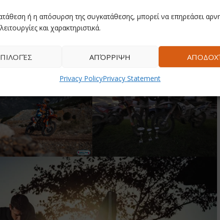
λετιστών Μυκόνου
πανηγυρίζει άλλη μια επιτυχία και ελπίζει
ατάθεση ή η απόσυρση της συγκατάθεσης, μπορεί να επηρεάσει αρνη
λειτουργίες και χαρακτηριστικά.
ΠΙΛΟΓΈΣ
ΑΠΌΡΡΙΨΗ
ΑΠΟΔΟΧ
Privacy Policy
Privacy Statement