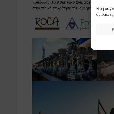
Κυπέλλου. Το
Αθλητικό Σωματείο Μοτοσυκ
στην τελική επικράτηση του αθλητή του.
Η μη συγκ
ορισμένες 
Ε