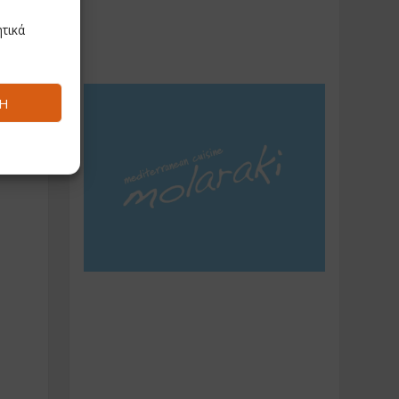
τικά
Ή