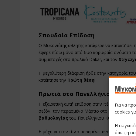
Σπουδαία Επίδοση
Ο Μυκονιάτης αθλητής κατάφερε να κατακτήσει 
έφερε πίσω μόνο από δύο κορυφαία ονόματα τ
συμμετοχές στο θρυλικό Dakar, και τον
Stryczy
Η μεγαλύτερη διάκριση ήρθε στην κατηγορία του
κατέκτησε την
Πρώτη θέση
!
Πρωτιά στο Πανελλήνιο Κύπελλ
Η εξαιρετική αυτή επίδοση στην Ιτέα, σε συνδυ
Για να πρ
σεζόν, τον περασμένο Μάρτιο στο Κρυονέρι, φέ
cookies γ
βαθμολογίας
του Πανελλήνιου Κυπέλλου Trail 
Η συγκατά
Η μάχη για τον τίτλο παραμένει ανοιχτή, καθώς
όπως η συ