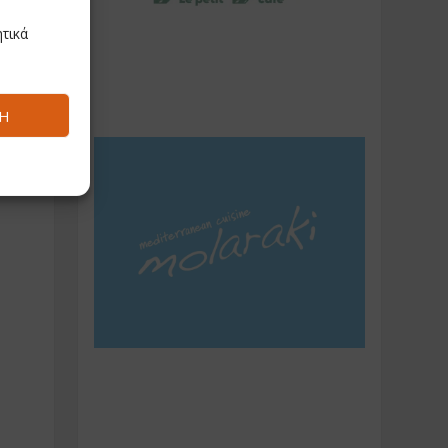
τικά
Ή