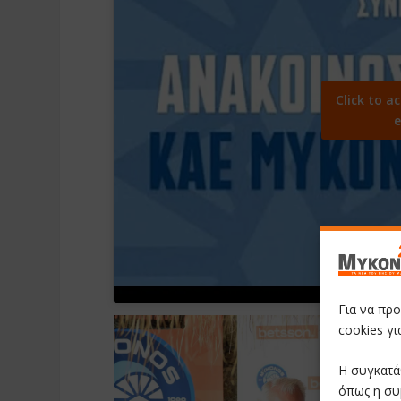
Click to a
e
Για να πρ
cookies γ
Η συγκατά
όπως η συ