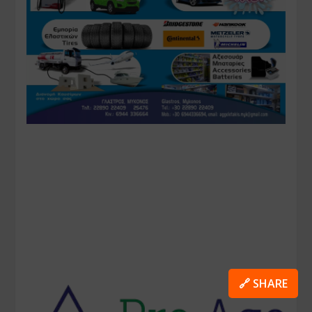
🔗 SHARE