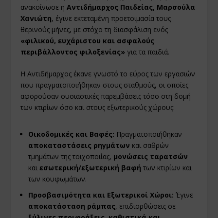
ανακοίνωσε η
Αντιδήμαρχος Παιδείας, Μαρσούλα
Χανιώτη
, έγινε εκτεταμένη προετοιμασία τους
θερινούς μήνες, με στόχο τη διασφάλιση ενός
«φιλικού, ευχάριστου και ασφαλούς
περιβάλλοντος φιλοξενίας»
για τα παιδιά.
Η Αντιδήμαρχος έκανε γνωστό το εύρος των εργασιών
που πραγματοποιήθηκαν στους σταθμούς, οι οποίες
αφορούσαν ουσιαστικές παρεμβάσεις τόσο στη δομή
των κτιρίων όσο και στους εξωτερικούς χώρους:
Οικοδομικές και Βαφές:
Πραγματοποιήθηκαν
αποκαταστάσεις ρηγμάτων
και σαθρών
τμημάτων της τοιχοποιίας,
μονώσεις ταρατσών
και
εσωτερική/εξωτερική βαφή
των κτιρίων και
των κουφωμάτων.
Προσβασιμότητα και Εξωτερικοί Χώροι:
Έγινε
αποκατάσταση ράμπας
, επιδιορθώσεις σε
ξύλινες περιφράξεις, καθιστικά και