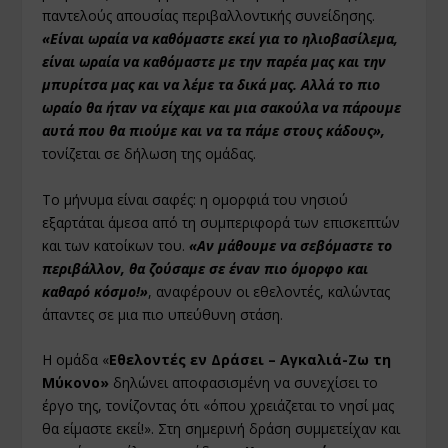
παντελούς απουσίας περιβαλλοντικής συνείδησης.
«Είναι ωραία να καθόμαστε εκεί για το ηλιοβασίλεμα,
είναι ωραία να καθόμαστε με την παρέα μας και την
μπυρίτσα μας και να λέμε τα δικά μας. Αλλά το πιο
ωραίο θα ήταν να είχαμε και μια σακούλα να πάρουμε
αυτά που θα πιούμε και να τα πάμε στους κάδους»,
τονίζεται σε δήλωση της ομάδας.
Το μήνυμα είναι σαφές: η ομορφιά του νησιού
εξαρτάται άμεσα από τη συμπεριφορά των επισκεπτών
και των κατοίκων του.
«Αν μάθουμε να σεβόμαστε το
περιβάλλον, θα ζούσαμε σε έναν πιο όμορφο και
καθαρό κόσμο!»
, αναφέρουν οι εθελοντές, καλώντας
άπαντες σε μια πιο υπεύθυνη στάση.
Η ομάδα «
Εθελοντές εν Δράσει – Αγκαλιά-Ζω τη
Μύκονο»
δηλώνει αποφασισμένη να συνεχίσει το
έργο της, τονίζοντας ότι «όπου χρειάζεται το νησί μας
θα είμαστε εκεί!». Στη σημερινή δράση συμμετείχαν και