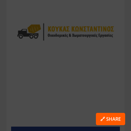
🔗 SHARE