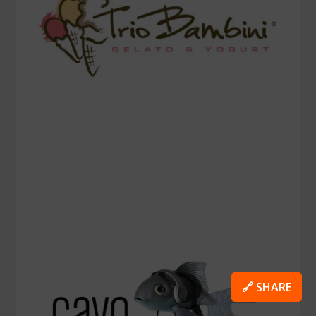
🔗 SHARE