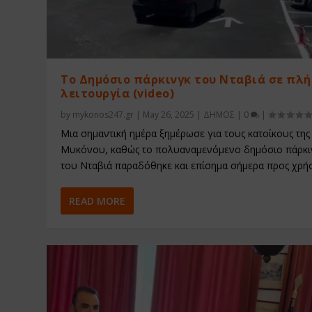
Το Δημόσιο πάρκινγκ του Νταβιά σε πλ
λειτουργία (video)
by
mykonos247.gr
|
May 26, 2025
|
ΔΗΜΟΣ
|
0
|
Μια σημαντική ημέρα ξημέρωσε για τους κατοίκους της
Μυκόνου, καθώς το πολυαναμενόμενο δημόσιο πάρκι
του Νταβιά παραδόθηκε και επίσημα σήμερα προς χρή
READ MORE