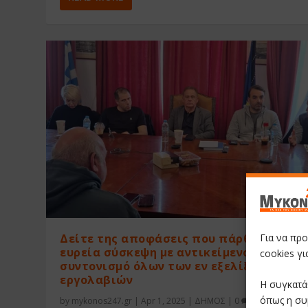
Για να πρ
Δείτε της αποφάσεις που πάρθηκαν στη
ευρεία σύσκεψη με αντικείμενο το
cookies γ
συντονισμό όλων των εν εξελίξει
εργολαβιών
Η συγκατά
όπως η συ
by
mykonos247.gr
|
Apr 1, 2025
|
ΔΗΜΟΣ
|
0
|