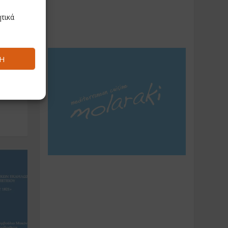
τικά
το
υ
Ή