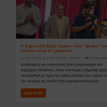
Η Δημοτική Αρχή τίμησε τους “ήρωες” τη
ανόδου στην Α1 μπάσκετ
by
mykonos247.gr
|
May 14, 2025
|
ΔΗΜΟΣ
|
0
|
Ανεβασμένη και συγκινητική ήταν η ατμόσφαιρα στο
Δημαρχείο Μυκόνου, όπου σύσσωμη η δημοτική αρχή
υποδέχθηκε με τιμές την ομάδα μπάσκετ του νησιού γ
την ιστορική της άνοδο στην κορυφαία κατηγορία.
READ MORE