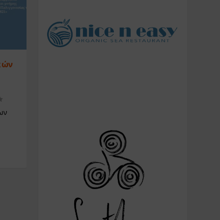
κών
ων