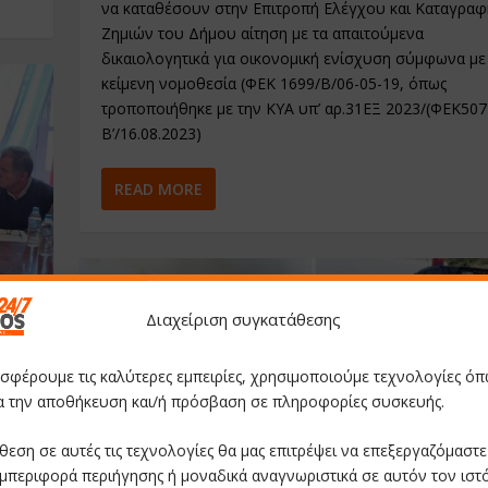
να καταθέσουν στην Επιτροπή Ελέγχου και Καταγραφ
Ζημιών του Δήμου αίτηση με τα απαιτούμενα
δικαιολογητικά για οικονομική ενίσχυση σύμφωνα με
κείμενη νομοθεσία (ΦΕΚ 1699/Β/06-05-19, όπως
τροποποιήθηκε με την ΚΥΑ υπ’ αρ.31ΕΞ 2023/(ΦΕΚ507
Β’/16.08.2023)
READ MORE
Διαχείριση συγκατάθεσης
οσφέρουμε τις καλύτερες εμπειρίες, χρησιμοποιούμε τεχνολογίες όπ
ν
ια την αποθήκευση και/ή πρόσβαση σε πληροφορίες συσκευής.
θεση σε αυτές τις τεχνολογίες θα μας επιτρέψει να επεξεργαζόμαστ
μπεριφορά περιήγησης ή μοναδικά αναγνωριστικά σε αυτόν τον ιστ