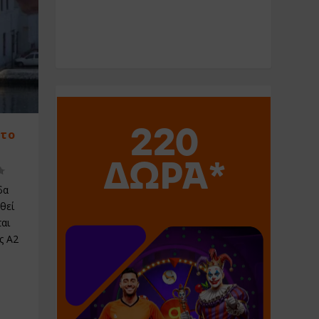
στο
δα
θεί
αι
ς Α2