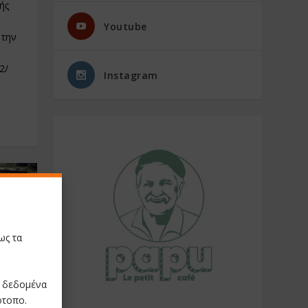
ής
Youtube
 την
2/
Instagram
ως τα
ε δεδομένα
ότοπο.