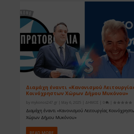
Διαμάχη έναντι «Κανονισμού Λειτουργία
Κοινόχρηστων Χώρων Δήμου Μυκόνου»
by
mykonos247.gr
|
May 6, 2025
|
ΔΗΜΟΣ
|
0
|
Διαμάχη έναντι «Κανονισμού Λειτουργίας Κοινόχρηστ
Χώρων Δήμου Μυκόνου»
READ MORE