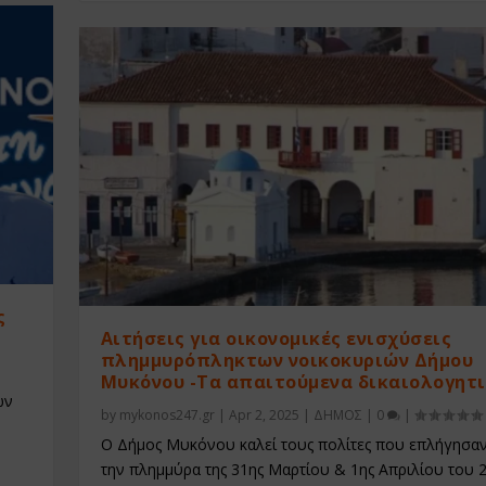
ς
Αιτήσεις για οικονομικές ενισχύσεις
πλημμυρόπληκτων νοικοκυριών Δήμου
Μυκόνου -Τα απαιτούμενα δικαιολογητ
ων
by
mykonos247.gr
|
Apr 2, 2025
|
ΔΗΜΟΣ
|
0
|
Ο Δήμος Μυκόνου καλεί τους πολίτες που επλήγησα
την πλημμύρα της 31ης Μαρτίου & 1ης Απριλίου του 