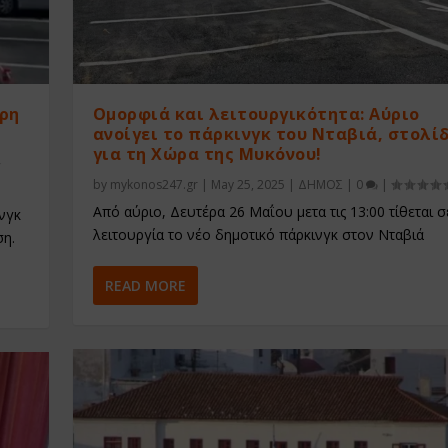
ήρη
Ομορφιά και λειτουργικότητα: Αύριο
ανοίγει το πάρκινγκ του Νταβιά, στολίδ
για τη Χώρα της Μυκόνου!
by
mykonos247.gr
|
May 25, 2025
|
ΔΗΜΟΣ
|
0
|
Από αύριο, Δευτέρα 26 Μαΐου μετα τις 13:00 τίθεται σ
νγκ
λειτουργία το νέο δημοτικό πάρκινγκ στον Νταβιά
ση.
READ MORE