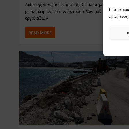
Δείτε της αποφάσεις που πάρθηκαν στην ευρεία σύσκ
Η μη συγκ
με αντικείμενο το συντονισμό όλων των εν εξελίξει
ορισμένες 
εργολαβιών
READ MORE
Ε