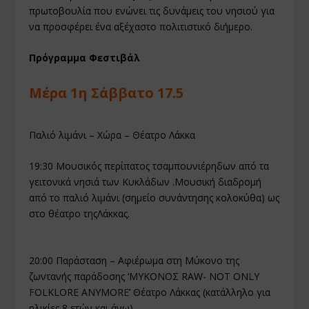
πρωτοβουλία που ενώνει τις δυνάμεις του νησιού για
να προσφέρει ένα αξέχαστο πολιτιστικό διήμερο.
Πρόγραμμα Φεστιβάλ
Μέρα 1η Σάββατο 17.5
Παλιό λιμάνι – Χώρα – Θέατρο Λάκκα
19:30 Μουσικός περίπατος τσαμπουνιέρηδων από τα
γειτονικά νησιά των Κυκλάδων .Μουσική διαδρομή
από το παλιό λιμάνι (σημείο συνάντησης κολοκύθα) ως
στο θέατρο τηςΛάκκας.
20:00 Παράσταση – Αφιέρωμα στη Μύκονο της
ζωντανής παράδοσης ‘MΥΚΟΝΟΣ RAW- NOT ONLY
FOLKLORE ANYMORE’ Θέατρο Λάκκας (κατάλληλο για
ηλικίες 8 ετών και άνω)