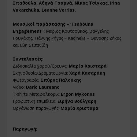
Σπαθούλα, Αθηνά Τσαρνά, Νίκος Τσίγκας, Irina
Vakarchuka, Leanne Vorrias.
Μουσικοί παράστασης – ‘Tsabouna
Engagement’
: Μάριος Κουτσούκος, Βαγγέλης
Γουνάκης, Γιάννης Ρήγας – Kadinelia – Θανάσης Ζήκας
και Εύη Σεϊτανίδη
Συντελεστές:
Διδασκαλία χορού/Έρευνα:
Μαρία Χρισταρά
Σκηνοθεσία/Δραματουργία:
Χαρά Κασαράκη
Φωτογραφία:
Σπύρος Παλούκης
Video:
Dario Laureano
Τ-shirts Μεταφολκορικ:
Ergon Mykonos
Γραφιστική επιμέλεια:
Ειρήνα Βούλγαρη
Οργάνωση παραγωγής:
Μαρία Χρισταρά
Παραγωγή
: