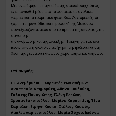
Μια αναμέτρηση με την ιδέα της «παράδοσης» όπως
έχει παγιωθεί μέσα από τα μουσεία, τις σχολικές
γιορτές και τα τουριστικά φεστιβάλ. Οι φορεσιές, οι
χοροί, τα τραγούδια και η μουσική της Μυκόνου
επανεξετάζονται μέσα από το πρίσμα της απώλειας, της
επινόησης,
της αναβίωσης και της ανάμιξης. Η σκηνή γίνεται ένα
πεδίο όπου η φολκλόρ αφήγηση γκρεμίζεται και στη
θέση της γεννιέται κάτι ωμό, χειροποίητο και αληθινό.
Επί σκηνής:
Οι ‘Ανεμόμυλοι’ – Χορευτές των ανέμων:
Αναστασία Ασημομύτη, Αθηνά Βουδούρη,
Γαλάτης Παναγιώτης, Ελένη Βερώνη-
Χρυσανθακοπούλου, Μαρίνα Καραμπίνη, Τίνα
Καρπάκη, Ειρήνη Κουκά, Στέλιος Κουφός,
Αμαλία Λαμπροπούλου, Μαρία Σόχου, Ιωάννα