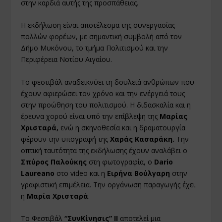
στην καρδιά αυτής της προσπάθειας.
Η εκδήλωση είναι αποτέλεσμα της συνεργασίας
πολλών φορέων, με σημαντική συμβολή από τον
Δήμο Μυκόνου, το τμήμα Πολιτισμού και την
Περιφέρεια Νοτίου Αιγαίου.
Το φεστιβάλ αναδεικνύει τη δουλειά ανθρώπων που
έχουν αφιερώσει τον χρόνο και την ενέργειά τους
στην προώθηση του πολιτισμού. Η διδασκαλία και η
έρευνα χορού είναι υπό την επίβλεψη της
Μαρίας
Χρισταρά,
ενώ η σκηνοθεσία και η δραματουργία
φέρουν την υπογραφή της
Χαράς Κασαράκη.
Την
οπτική ταυτότητα της εκδήλωσης έχουν αναλάβει ο
Σπύρος Παλούκης
στη φωτογραφία, ο
Dario
Laureano
στο video και η
Ειρήνα Βούλγαρη
στην
γραφιστική επιμέλεια. Την οργάνωση παραγωγής έχει
η
Μαρία Χρισταρά
.
Το Φεστιβάλ
“ΣυνΚίνησις” ΙΙ
αποτελεί μια