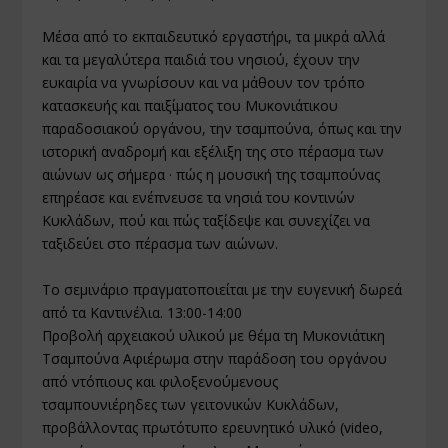
Μέσα από το εκπαιδευτικό εργαστήρι, τα μικρά αλλά
και τα μεγαλύτερα παιδιά του νησιού, έχουν την
ευκαιρία να γνωρίσουν και να μάθουν τον τρόπο
κατασκευής και παιξίματος του Μυκονιάτικου
παραδοσιακού οργάνου, την τσαμπούνα, όπως και την
ιστορική αναδρομή και εξέλιξη της στο πέρασμα των
αιώνων ως σήμερα · πώς η μουσική της τσαμπούνας
επηρέασε και ενέπνευσε τα νησιά του κοντινών
Κυκλάδων, πού και πώς ταξίδεψε και συνεχίζει να
ταξιδεύει στο πέρασμα των αιώνων.
Το σεμινάριο πραγματοποιείται με την ευγενική δωρεά
από τα Καντινέλια. 13:00-14:00
Προβολή αρχειακού υλικού με θέμα τη Μυκονιάτικη
Τσαμπούνα Αφιέρωμα στην παράδοση του οργάνου
από ντόπιους και φιλοξενούμενους
τσαμπουνιέρηδες των γειτονικών Κυκλάδων,
προβάλλοντας πρωτότυπο ερευνητικό υλικό (video,