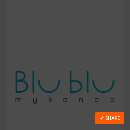
🔗 SHARE