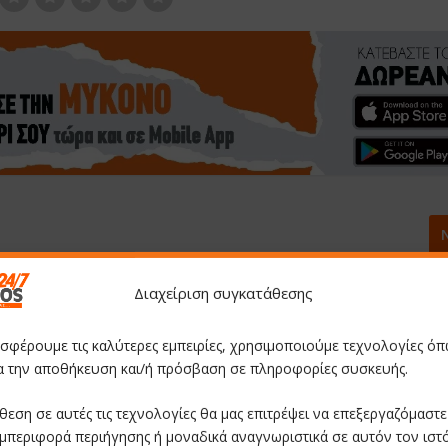
Μια υπέροχη ανθρώπινη στιγμή χάρισε ο Κώστας
Διαχείριση συγκατάθεσης
μετά το ματς στη Μύκονο, προσφέροντας τη φανέλ
φίλαθλο με προβλήματα
οσφέρουμε τις καλύτερες εμπειρίες, χρησιμοποιούμε τεχνολογίες όπ
ια την αποθήκευση και/ή πρόσβαση σε πληροφορίες συσκευής.
θεση σε αυτές τις τεχνολογίες θα μας επιτρέψει να επεξεργαζόμαστ
μπεριφορά περιήγησης ή μοναδικά αναγνωριστικά σε αυτόν τον ιστ