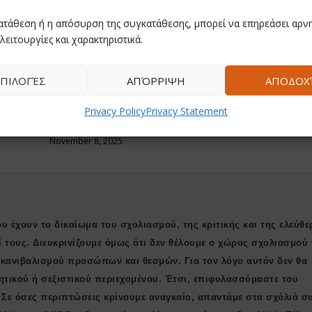
ατάθεση ή η απόσυρση της συγκατάθεσης, μπορεί να επηρεάσει αρνη
λειτουργίες και χαρακτηριστικά.
«Αναγεννημένο»
Στη Σύρο ο Γ. Βρούτ
ΠΙΛΟΓΈΣ
ΑΠΌΡΡΙΨΗ
ΑΠΟΔΟΧ
σμού
Κλειστό Παιανίας:
Ανακοίνωσε έργα-
ν
Άνοιξε τις Πόρτες του
μαμούθ 4,2 εκατ. ευ
Privacy Policy
Privacy Statement
ς»
σε Ευρωπαϊκά
για τον αθλητισμό
Πρωταθλήματα!
March 24, 2026
November 8, 2025
υ έχουν το δικαίωμα του σχολιασμού, της κριτικής και της ελεύθε
ί τους. Διευκρινίζουμε όμως ότι δεν θέλουμε ο χώρος σχολιασμού 
ι κανιβαλισμού προσώπων και θεσμών. Για τον λόγο αυτόν δεν θα
ητικού ή σεξιστικού περιεχομένου. Έτσι, επιφυλασσόμαστε του
 Σε όσες περιπτώσεις κρίνουμε αναγκαίο, απαντάμε στα σχόλιά σ