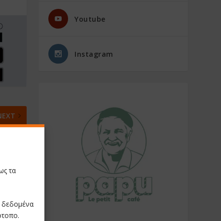
Youtube
Instagram
NEXT
 Σλούκας
α του σε
 όρασης.
ως τα
ε δεδομένα
ότοπο.