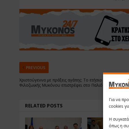
PREVIOUS
Χριστούγεννα με πράξεις αγάπης: Το ετήσιο Παζάρι της
Φιλοζωικής Μυκόνου επιστρέφει στο Παλιό Λιμάνι
Για να πρ
RELATED POSTS
cookies γ
Η συγκατά
όπως η συ