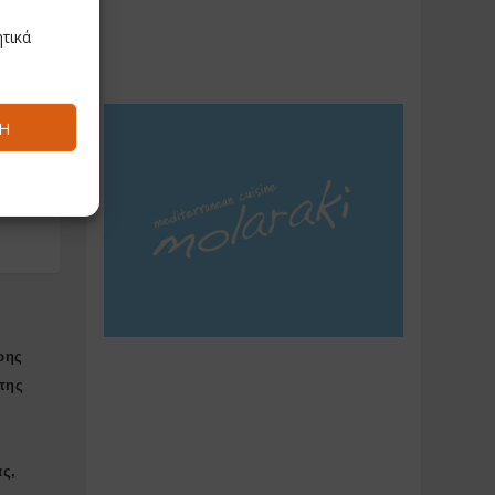
τικά
σης:
Ή
ρώ
ρης
της
ας,