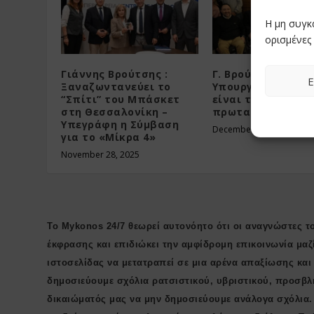
Η μη συγκ
ορισμένες 
Γιάννης Βρούτσης :
Γ. Βρούτσης: «Το
Ε
Ξαναζωντανεύει το
Υπουργείο Αθλητι
“Σπίτι” του Μπάσκετ
είναι το σπίτι τω
στη Θεσσαλονίκη –
πρωταθλητών μα
Υπεγράφη η Σύμβαση
December 20, 2025
για το «Μίκρα 4»
November 28, 2025
Το Mykonos 24/7 θεωρεί αυτονόητο ότι οι αναγνώστες το
έκφρασης και επιδιώκει την αμφίδρομη επικοινωνία μαζ
ιστοσελίδας να μετατραπεί σε μια αρένα απαξίωσης κα
δημοσιεύουμε σχόλια ρατσιστικού, υβριστικού, προσβλ
δικαιώματός μας να μην δημοσιεύουμε ανάλογα σχόλια.