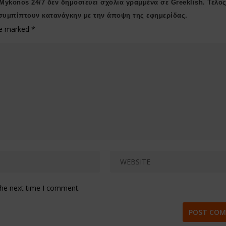
 Μykonos 24/7 δεν δημοσιεύει σχόλια γραμμένα σε Greeklish. Τέλος
συμπίπτουν κατανάγκην με την άποψη της εφημερίδας.
are marked
*
the next time I comment.