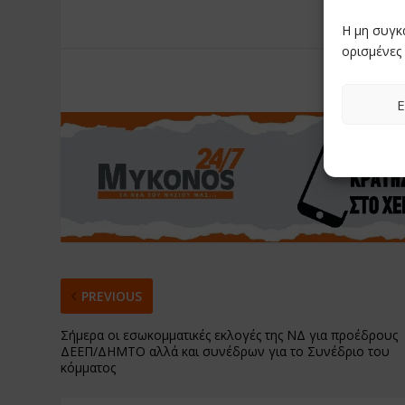
Η μη συγκ
ορισμένες 
RATE:
Ε
PREVIOUS
Σήμερα οι εσωκομματικές εκλογές της ΝΔ για προέδρους
ΔΕΕΠ/ΔΗΜΤΟ αλλά και συνέδρων για το Συνέδριο του
κόμματος