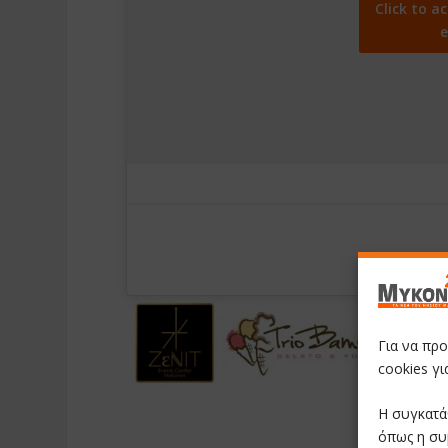
Click to a
e
Για να πρ
cookies γ
Η συγκατά
όπως η συ