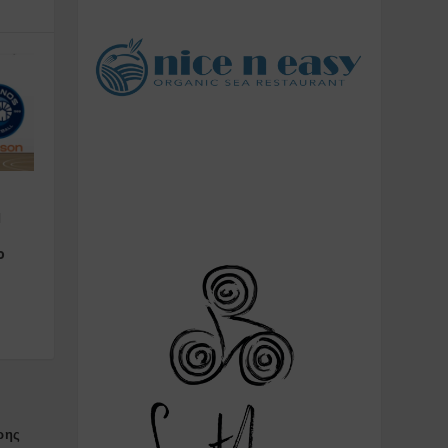
Η
ο
ρης