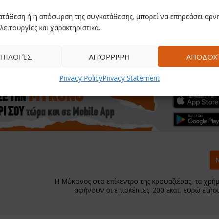
ατάθεση ή η απόσυρση της συγκατάθεσης, μπορεί να επηρεάσει αρνη
λειτουργίες και χαρακτηριστικά.
ΠΙΛΟΓΈΣ
ΑΠΌΡΡΙΨΗ
ΑΠΟΔΟΧ
Privacy Policy
Privacy Statement
H Μύκονος στο επίκεντρο της κρουαζιέρας, τα χρή
αφήνουν οι επισκέπτες. 200 εκατ. ευρώ ετήσ