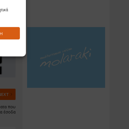
τικά
Ή
NEXT
ματα που
ια έσοδα