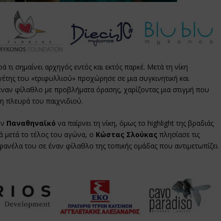
ά τι σημαίνει αρχηγός εντός και εκτός παρκέ. Μετά τη νίκη
ηγέτης του «τριφυλλιού» προχώρησε σε μια συγκινητική και
ναν φίλαθλο με προβλήματα όρασης, χαρίζοντας μια στιγμή που
νη πλευρά του παιχνιδιού.
ον
Παναθηναϊκό
να παίρνει τη νίκη, όμως το highlight της βραδιάς
ά μετά το τέλος του αγώνα, ο
Κώστας Σλούκας
πλησίασε τις
 φανέλα του σε έναν φίλαθλο της τοπικής ομάδας που αντιμετωπίζει