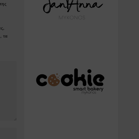
της
ας,
, τα