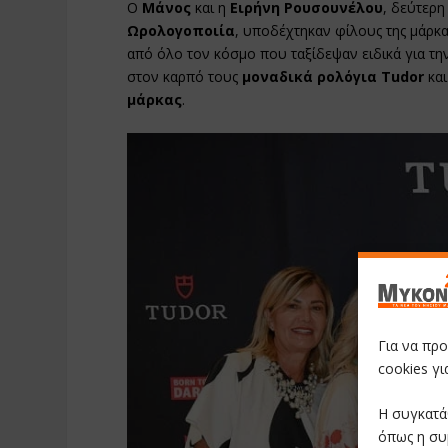
Ο
Μάνος
και η
Ειρήνη Ρουσουνέλου
, δεύτερη
Ωρολογοποιία
, υποδέχτηκαν φίλους της μάρκ
από όλο τον κόσμο που ταξίδεψαν ειδικά για τη
στον καρπό τους
μοναδικά ρολόγια Tudor
και
μάρκας
.
Για να πρ
cookies γ
Η συγκατά
όπως η συ