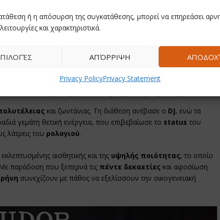
ατάθεση ή η απόσυρση της συγκατάθεσης, μπορεί να επηρεάσει αρνη
λειτουργίες και χαρακτηριστικά.
ΠΙΛΟΓΈΣ
ΑΠΌΡΡΙΨΗ
ΑΠΟΔΟΧ
Privacy Policy
Privacy Statement
 Ρουσουνέλος, Μαίρη Πολλάλη, Άγγελος Πάρσαλης
πολυτέλειας
και ζωντάνιας. Τη διάθεση ανέβασε ο
DJ
, ενώ τα
αδιά γεμάτη θετική ενέργεια, που επιβεβαίωσε το
status
του
ς λάτρεις του
ρολογιού
.
εκλεπτυσμένης αισθητικής και της
υψηλής ποιότητας
, το οποίο
 Με παράδοση που ξεπερνά τις
πέντε δεκαετίες
και αφοσίωση
ιρήνη
συνεχίζουν με πάθος να εξελίσσουν την οικογενειακή