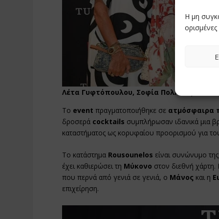
Η μη συγκ
ορισμένες 
Ε
Λέτα Γυφτόπουλου, Σοφία Πολλάλη, Μάνος
Το
event
πραγματοποιήθηκε σε
ατμόσφαιρα 
δροσερά
cocktails
συμπλήρωσαν ιδανικά μια βρ
καταστήματος ως κορυφαίου προορισμού για του
Το κατάστημα
Rousounelos
είναι συνώνυμο της 
έχει καθιερώσει τη
Μύκονο
στον διεθνή χάρτη.
που περνά από γενιά σε γενιά, ο
Μάνος
και η
Ε
επιχείρηση.