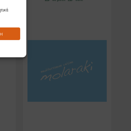
τικά
Ή