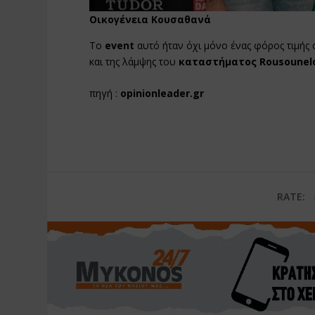
Οικογένεια Κουσαθανά
Το
event
αυτό ήταν όχι μόνο ένας φόρος τιμής
και της λάμψης του
καταστήματος
Rousounel
πηγή :
opinionleader.gr
RATE: