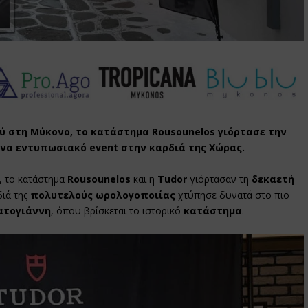
ύ στη Μύκονο, το κατάστημα Rousounelos γιόρτασε την
ένα εντυπωσιακό event στην καρδιά της Χώρας.
, το κατάστημα
Rousounelos
και η
Tudor
γιόρτασαν τη
δεκαετή
διά της
πολυτελούς
ωρολογοποιίας
χτύπησε δυνατά στο πιο
ατογιάννη
, όπου βρίσκεται το ιστορικό
κατάστημα
.