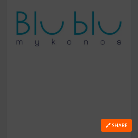
🔗 SHARE