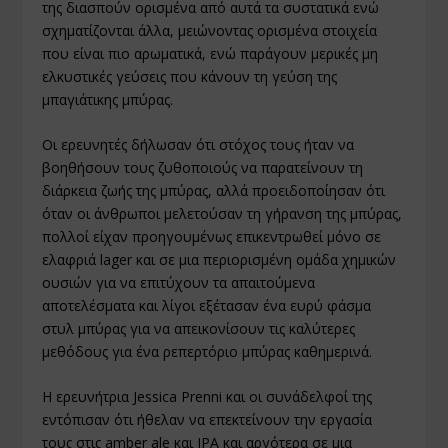
της διασπούν ορισμένα από αυτά τα συστατικά ενώ
σχηματίζονται άλλα, μειώνοντας ορισμένα στοιχεία
που είναι πιο αρωματικά, ενώ παράγουν μερικές μη
ελκυστικές γεύσεις που κάνουν τη γεύση της
μπαγιάτικης μπύρας.
Οι ερευνητές δήλωσαν ότι στόχος τους ήταν να
βοηθήσουν τους ζυθοποιούς να παρατείνουν τη
διάρκεια ζωής της μπύρας, αλλά προειδοποίησαν ότι
όταν οι άνθρωποι μελετούσαν τη γήρανση της μπύρας,
πολλοί είχαν προηγουμένως επικεντρωθεί μόνο σε
ελαφριά lager και σε μια περιορισμένη ομάδα χημικών
ουσιών για να επιτύχουν τα απαιτούμενα
αποτελέσματα και λίγοι εξέτασαν ένα ευρύ φάσμα
στυλ μπύρας για να απεικονίσουν τις καλύτερες
μεθόδους για ένα ρεπερτόριο μπύρας καθημερινά.
Η ερευνήτρια Jessica Prenni και οι συνάδελφοί της
εντόπισαν ότι ήθελαν να επεκτείνουν την εργασία
τους στις amber ale και IPA και αργότερα σε μια