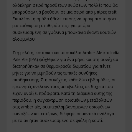
ολόκληρη σειρά πρόσθετων ενώσεων, πολλές που θα
μπορούσαν να βρεθούν σε μια σειρά από μπίρες craft.
Επιπλέον, η ομάδα ήθελε επίσης να πραγματοποιήσει
μια «σύγκριση σταθερότητας» για μπύρα
συσκευασμένη σε γυάλινα μπουκάλια έναντι κουτιών
αλουμινίου.
Στη μελέτη, κουτάκια και μπουκάλια Amber Ale και India
Pale Ale (IPA) ψύχθηκαν για ένα μήνα και στη συνέχεια
διατηρήθηκαν σε θερμοκρασία δωματίου για πέντε
μήνες για να μιμηθούν τις τυπικές συνθήκες
αποθήκευσης. Στη συνέχεια, κάθε δύο εβδομάδες, οι
ερευνητές ανέλυαν τους μεταβολίτες σε δοχεία που
είχαν ανοίξει πρόσφατα. Κατά τη διάρκεια αυτής της
περιόδου, η συγκέντρωση ορισμένων μεταβολιτών
στις amber ale, συμπεριλαμβανομένων ορισμένων
αμινοξέων και εστέρων, διέφερε σημαντικά ανάλογα
με το αν ήταν συσκευασμένο σε φιάλη ή κουτί.