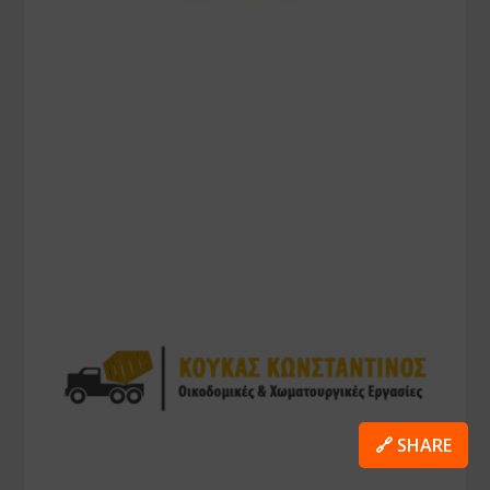
🔗 SHARE