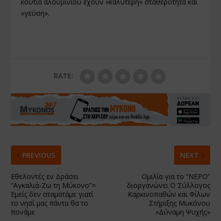
κουτιά αλουμινίου έχουν «καλύτερη» σταθερότητα και
«γεύση».
RATE:
PREVIOUS
NEXT
Εθελοντές εν Δράσει
Ομιλία για το “ΝΕΡΟ”
“Αγκαλιά-Ζω τη Μύκονο”=
διοργανώνει Ο Σύλλογος
Εμείς δεν σταματάμε γιατί
Καρκινοπαθών και Φίλων
το νησί μας πάντα θα το
Στήριξης Μυκόνου
πονάμε
«Δύναμη Ψυχής»