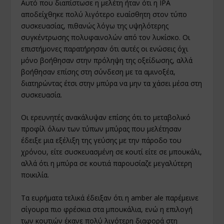
Αυτό που διαπίστωσε η μελέτη ήταν ότι η IPA
αποδείχθηκε πολύ λιγότερο ευαίσθητη στον τύπο
συσκευασίας, πιθανώς λόγω της υψηλότερης
συγκέντρωσης πολυφαινολών από τον λυκίσκο. Οι
επιστήμονες παρατήρησαν ότι αυτές οι ενώσεις όχι
μόνο βοήθησαν στην πρόληψη της οξείδωσης, αλλά
βοήθησαν επίσης στη σύνδεση με τα αμινοξέα,
διατηρώντας έτσι στην μπύρα να μην τα χάσει μέσα στη
συσκευασία.
Οι ερευνητές ανακάλυψαν επίσης ότι το μεταβολικό
προφίλ όλων των τύπων μπύρας που μελέτησαν
έδειξε μια εξέλιξη της γεύσης με την πάροδο του
χρόνου, είτε συσκευασμένη σε κουτί είτε σε μπουκάλι,
αλλά ότι η μπύρα σε κουτιά παρουσίαζε μεγαλύτερη
ποικιλία.
Τα ευρήματα τελικά έδειξαν ότι η amber ale παρέμεινε
σίγουρα πιο φρέσκια στα μπουκάλια, ενώ η επιλογή
των κουτιών έκανε πολύ λιγότερη διαφορά στη