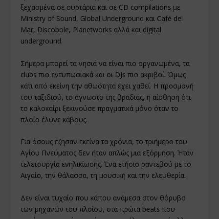
ξεχασμένα σε συρτάρια και σε CD compilations με
Ministry of Sound, Global Underground και Café del
Mar, Discobole, Planetworks αλλά και digital
underground.
Σήμερα μπορεί τα νησιά να είναι πιο οργανωμένα, τα
clubs πιο εντυπωσιακά και οι DJs πιο ακριβοί. Όμως
κάτι από εκείνη την αθωότητα έχει χαθεί. Η προσμονή
του ταξιδιού, το άγνωστο της βραδιάς, η αίσθηση ότι
το καλοκαίρι ξεκινούσε πραγματικά μόνο όταν το
πλοίο έλυνε κάβους.
Για όσους έζησαν εκείνα τα χρόνια, το τριήμερο του
Αγίου Πνεύματος δεν ήταν απλώς μια εξόρμηση. Ήταν
τελετουργία ενηλικίωσης. Ένα ετήσιο ραντεβού με το
Αιγαίο, την θάλασσα, τη μουσική και την ελευθερία.
Δεν είναι τυχαίο που κάπου ανάμεσα στον θόρυβο
των μηχανών του πλοίου, στα πρώτα beats που