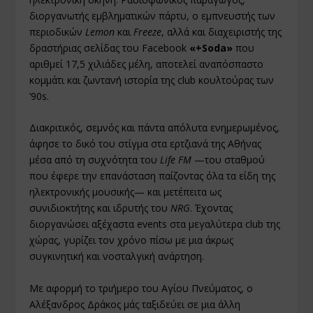
διοργανωτής εμβληματικών πάρτυ, ο εμπνευστής των
περιοδικών
Lemon
και
Freeze
, αλλά και διαχειριστής της
δραστήριας σελίδας του Facebook
«+Soda»
που
αριθμεί 17,5 χιλιάδες μέλη, αποτελεί αναπόσπαστο
κομμάτι και ζωντανή ιστορία της club κουλτούρας των
’90s.
Διακριτικός, σεμνός και πάντα απόλυτα ενημερωμένος,
άφησε το δικό του στίγμα στα ερτζιανά της Αθήνας
μέσα από τη συχνότητα του
Life FM
—του σταθμού
που έφερε την επανάσταση παίζοντας όλα τα είδη της
ηλεκτρονικής μουσικής— και μετέπειτα ως
συνιδιοκτήτης και ιδρυτής του
NRG
. Έχοντας
διοργανώσει αξέχαστα events στα μεγαλύτερα club της
χώρας, γυρίζει τον χρόνο πίσω με μια άκρως
συγκινητική και νοσταλγική ανάρτηση.
Με αφορμή το τριήμερο του Αγίου Πνεύματος, ο
Αλέξανδρος Δράκος μάς ταξιδεύει σε μια άλλη