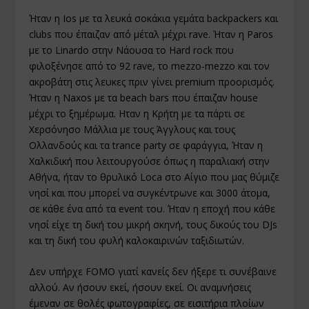
Ήταν η Ios με τα λευκά σοκάκια γεμάτα backpackers και
clubs που έπαιζαν από μέταλ μέχρι rave. Ήταν η Paros
με το Linardo στην Νάουσα το Hard rock που
φιλοξένησε από το 92 rave, το mezzo-mezzo και τον
ακροβάτη στις λευκες πριν γίνει premium προορισμός.
Ήταν η Naxos με τα beach bars που έπαιζαν house
μέχρι το ξημέρωμα. Ηταν η Κρήτη με τα πάρτι σε
Χερσόνησο Μάλλια με τους Άγγλους και τους
Ολλανδούς και τα trance party σε φαράγγια, Ήταν η
Χαλκιδική που λειτουργούσε όπως η παραλιακή στην
Αθήνα, ήταν το θρυλικό Loca στο Αίγιο που μας θύμιζε
νησί και που μπορεί να συγκέντρωνε και 3000 άτομα,
σε κάθε ένα από τα event του. Ήταν η εποχή που κάθε
νησί είχε τη δική του μικρή σκηνή, τους δικούς του DJs
και τη δική του φυλή καλοκαιρινών ταξιδιωτών.
Δεν υπήρχε FOMO γιατί κανείς δεν ήξερε τι συνέβαινε
αλλού. Αν ήσουν εκεί, ήσουν εκεί. Οι αναμνήσεις
έμεναν σε θολές φωτογραφίες, σε εισιτήρια πλοίων