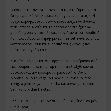
Ο κόσμος έφτανε στο Cavo μετά τις 2 τα ξημερώματα.
Οι πραγματικά «διαβασμένοι» πήγαιναν μετά τις 4. Η
νύχτα κορυφωνόταν όταν ο ήλιος άρχιζε να βγαίνει
πίσω από το Αιγαίο και το dancefloor συνέχιζε να
χορεύει χωρίς να καταλαβαίνει αν ήταν ακόμη βράδυ ή
ήδη πρωί. Αυτό το περίφημο sunrise set έγινε το σήμα
κατατεθέν του club και ένας από τους λόγους που
απέκτησε παγκόσμια φήμη.
Στα τέλη των 90s και στις αρχές των 00s πέρασαν από
εκεί ονόματα που ήταν top και μετά εξελίχθηκαν σε
θρύλους για την ηλεκτρονική μουσική: ο David
Morales, ο Louie Vega, ο Frankie Knuckles, ο Pete
Tong, ο John Digweed ο Sasha και αργότερα ο Sven
Väth και ο Richie Hawtin.
Αλλά το τριήμερο του Αγίου Πνεύματος δεν ήταν μόνο
η Μύκονος.