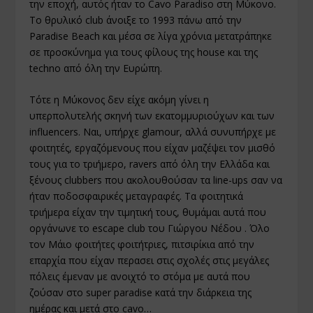
την εποχή, αυτός ήταν το Cavo Paradiso στη Μύκονο.
Το θρυλικό club άνοιξε το 1993 πάνω από την
Paradise Beach και μέσα σε λίγα χρόνια μετατράπηκε
σε προσκύνημα για τους φίλους της house και της
techno από όλη την Ευρώπη.
Τότε η Μύκονος δεν είχε ακόμη γίνει η
υπερπολυτελής σκηνή των εκατομμυριούχων και των
influencers. Ναι, υπήρχε glamour, αλλά συνυπήρχε με
φοιτητές, εργαζόμενους που είχαν μαζέψει τον μισθό
τους για το τριήμερο, ravers από όλη την Ελλάδα και
ξένους clubbers που ακολουθούσαν τα line-ups σαν να
ήταν ποδοσφαιρικές μεταγραφές. Τα φοιτητικά
τριήμερα είχαν την τιμητική τους, θυμάμαι αυτά που
οργάνωνε το escape club του Γιώργου Νέδου . Όλο
τον Μάιο φοιτήτες φοιτήτριες, πιτσιρίκια από την
επαρχία που είχαν περασει στις σχολές στις μεγάλες
πόλεις έμεναν με ανοιχτό το στόμα με αυτά που
ζούσαν στο super paradise κατά την διάρκεια της
ημέρας και μετά στο cavo…