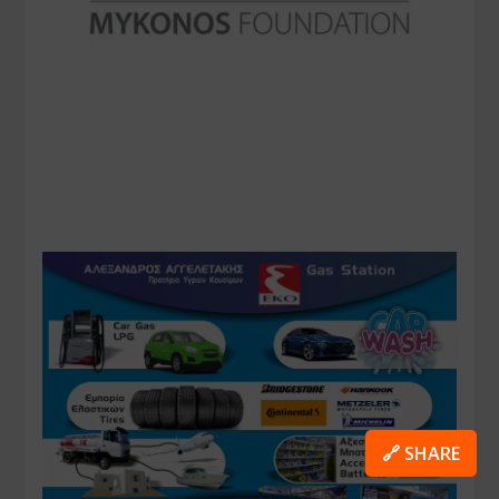
🔗 SHARE