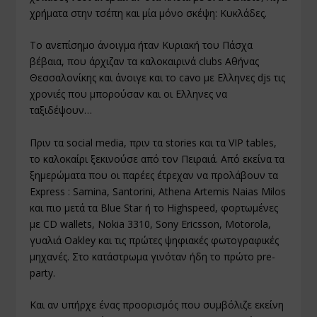
χρήματα στην τσέπη και μία μόνο σκέψη: Κυκλάδες.
Το ανεπίσημο άνοιγμα ήταν Κυριακή του Πάσχα
βέβαια, που άρχιζαν τα καλοκαιρινά clubs Αθήνας
Θεσσαλονίκης και άνοιγε και το cavo με Ελληνες djs τις
χρονιές που μπορούσαν και οι Ελληνες να
ταξιδέψουν…
Πριν τα social media, πριν τα stories και τα VIP tables,
το καλοκαίρι ξεκινούσε από τον Πειραιά. Από εκείνα τα
ξημερώματα που οι παρέες έτρεχαν να προλάβουν τα
Express : Samina, Santorini, Athena Artemis Naias Milos
και πιο μετά τα Blue Star ή το Highspeed, φορτωμένες
με CD wallets, Nokia 3310, Sony Ericsson, Motorola,
γυαλιά Oakley και τις πρώτες ψηφιακές φωτογραφικές
μηχανές. Στο κατάστρωμα γινόταν ήδη το πρώτο pre-
party.
Και αν υπήρχε ένας προορισμός που συμβόλιζε εκείνη