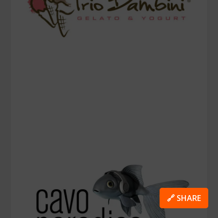
🔗 SHARE