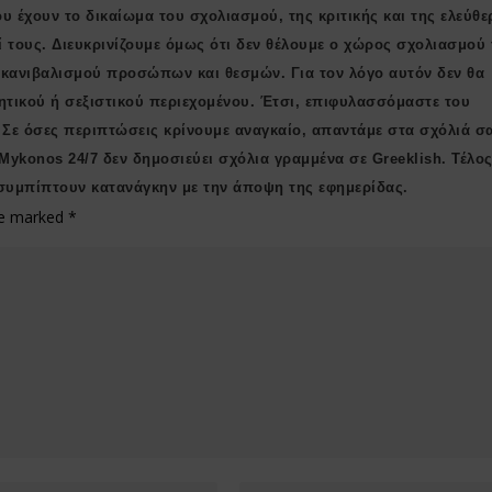
υ έχουν το δικαίωμα του σχολιασμού, της κριτικής και της ελεύθε
ί τους. Διευκρινίζουμε όμως ότι δεν θέλουμε ο χώρος σχολιασμού 
ι κανιβαλισμού προσώπων και θεσμών. Για τον λόγο αυτόν δεν θα
ητικού ή σεξιστικού περιεχομένου. Έτσι, επιφυλασσόμαστε του
 Σε όσες περιπτώσεις κρίνουμε αναγκαίο, απαντάμε στα σχόλιά σ
 Μykonos 24/7 δεν δημοσιεύει σχόλια γραμμένα σε Greeklish. Τέλος
συμπίπτουν κατανάγκην με την άποψη της εφημερίδας.
are marked
*