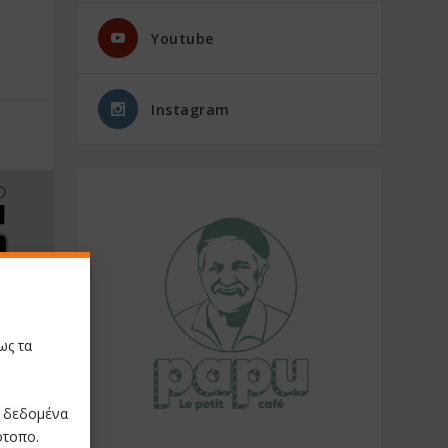
Youtube
Instagram
ως τα
NEXT
ε δεδομένα
όνου από
ο Βερώνη
ότοπο.