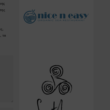
ρης
της
ας,
, τα