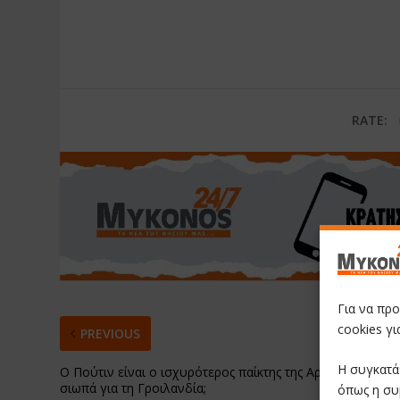
RATE:
Για να πρ
cookies γ
PREVIOUS
Η συγκατά
Ο Πούτιν είναι ο ισχυρότερος παίκτης της Αρκτικής. Γιατί
σιωπά για τη Γροιλανδία;
όπως η συ