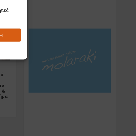
τικά
Ή
ού
ών
 &
ήμα