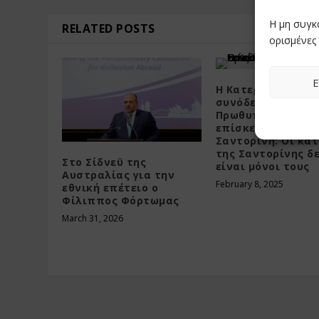
Η μη συγκ
RELATED POSTS
ορισμένες 
Ε
Η Κατερίνα Μονογ
συνόδευσε τον
Πρωθυπουργό κατ
επίσκεψή του στη
Σαντορίνη: Οι κάτ
της Σαντορίνης δ
Στο Σίδνεϋ της
είναι μόνοι τους
Αυστραλίας για την
February 8, 2025
εθνική επέτειο ο
Φίλιππος Φόρτωμας
March 31, 2026