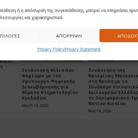
ατάθεση ή η απόσυρση της συγκατάθεσης, μπορεί να επηρεάσει αρνη
λειτουργίες και χαρακτηριστικά.
ΠΙΛΟΓΈΣ
ΑΠΌΡΡΙΨΗ
ΑΠΟΔΟΧ
υιού
Privacy Policy
Privacy Statement
ά την
οικοι
εν
Συνάντηση Φίλιππου
Συνάντηση της
Φόρτωμα με τον
Κατερίνας Μονογυι
Υφυπουργό Ψηφιακής
στη Βουλή με το
Διακυβέρνησης για
Σύνδεσμο Κοινωνικ
θέματα Κτηματολογίου
Λειτουργών Ελλάδος
Κυκλάδων
το Περιφερειακό Τμ
Νοτίου Αιγαίου
March 10, 2026
May 19, 2026