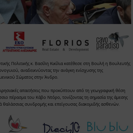
ικής Πολιτικής κ. Βασίλη Κικίλια κατέθεσε στη Βουλή η Βουλευτής
ονογυιού, αναδεικνύοντας την ανάγκη ενίσχυσης της
μενικού Σώματος στην Άνδρο.
χειρησιακές απαιτήσεις που προκύπτουν από τη γεωγραφική θέση
άσσιο πέρασμα του Κάβο Ντόρο, τονίζοντας τη σημασία της άμεσης
κά θαλάσσιας συνδρομής και επείγουσας διακομιδής ασθενών.