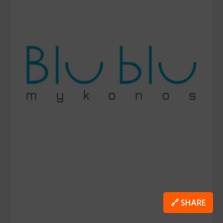
🔗 SHARE