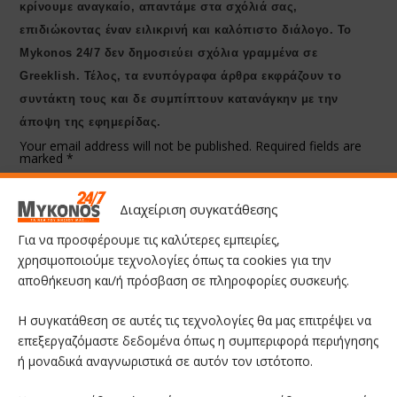
κρίνουμε αναγκαίο, απαντάμε στα σχόλιά σας,
επιδιώκοντας έναν ειλικρινή και καλόπιστο διάλογο. Το
Μykonos 24/7 δεν δημοσιεύει σχόλια γραμμένα σε
Greeklish. Τέλος, τα ενυπόγραφα άρθρα εκφράζουν το
συντάκτη τους και δε συμπίπτουν κατανάγκην με την
άποψη της εφημερίδας.
Your email address will not be published.
Required fields are
marked
*
Διαχείριση συγκατάθεσης
Για να προσφέρουμε τις καλύτερες εμπειρίες,
χρησιμοποιούμε τεχνολογίες όπως τα cookies για την
αποθήκευση και/ή πρόσβαση σε πληροφορίες συσκευής.
Η συγκατάθεση σε αυτές τις τεχνολογίες θα μας επιτρέψει να
επεξεργαζόμαστε δεδομένα όπως η συμπεριφορά περιήγησης
ή μοναδικά αναγνωριστικά σε αυτόν τον ιστότοπο.