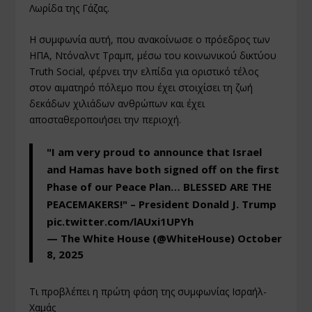
Λωρίδα της Γάζας.
Η συμφωνία αυτή, που ανακοίνωσε ο πρόεδρος των
ΗΠΑ, Ντόναλντ Τραμπ, μέσω του κοινωνικού δικτύου
Truth Social, φέρνει την ελπίδα για οριστικό τέλος
στον αιματηρό πόλεμο που έχει στοιχίσει τη ζωή
δεκάδων χιλιάδων ανθρώπων και έχει
αποσταθεροποιήσει την περιοχή.
"I am very proud to announce that Israel
and Hamas have both signed off on the first
Phase of our Peace Plan… BLESSED ARE THE
PEACEMAKERS!" – President Donald J. Trump
pic.twitter.com/lAUxi1UPYh
— The White House (@WhiteHouse)
October
8, 2025
Τι προβλέπει η πρώτη φάση της συμφωνίας Ισραήλ-
Χαμάς