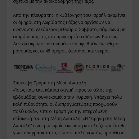
σχετικά με την ανοικοδόμηση της Γάζας.
Από την πλευρά της, η κυβέρνηση του Ισραήλ αναμένει
οι όμηροι στη Λωρίδα της Γάζας να αρχίσουν να
αφήνονται ελεύθεροι μεθαύριο Σάββατο, σύμφωνα με
εκπρόσωπός της στο πρακτορείο ειδήσεων Ρόιτερς.
Δεν διευκρίνισε αν αναμένει να αφεθούν ελεύθεροι
μονομιάς και οι 48 όμηροι, ζωντανοί και νεκροί.
Επίσκεψη Τραμπ στη Μέση Ανατολή
«Ίσως πάω εκεί κάποια στιγμή, προς το τέλος της
εβδομάδας, συγκεκριμένα την Κυριακή. Υπάρχει πολύ
καλή πιθανότητα, οι διαπραγματεύσεις προχωρούν
πολύ καλά», είπε ο Τραμπ για την επερχόμενη
επίσκεψή του στη Μέση Ανατολή. «Η “ειρήνη στη Μέση
Ανατολή” είναι μια ωραία έκφραση και ελπίζουμε ότι θα
γίνει πραγματικότητα, είμαστε πολύ κοντά», πρόσθεσε.