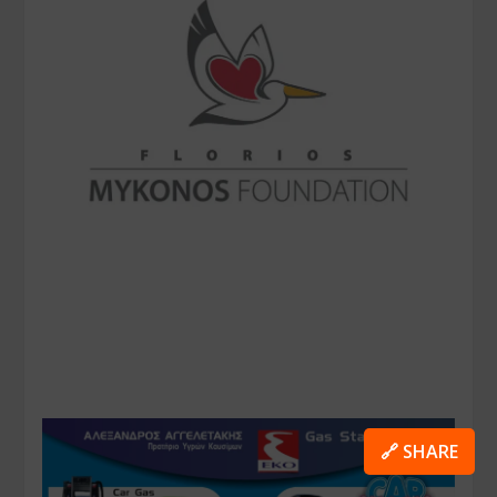
🔗 SHARE