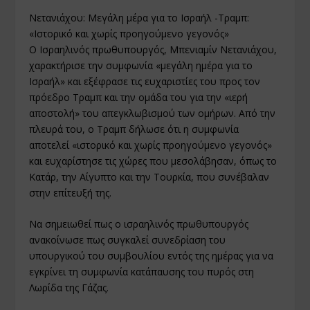
Νετανιάχου: Μεγάλη μέρα για το Ισραήλ -Τραμπ:
«Ιστορικό και χωρίς προηγούμενο γεγονός»
Ο Ισραηλινός πρωθυπουργός, Μπενιαμίν Νετανιάχου,
χαρακτήρισε την συμφωνία «μεγάλη ημέρα για το
Ισραήλ» και εξέφρασε τις ευχαριστίες του προς τον
πρόεδρο Τραμπ και την ομάδα του για την «ιερή
αποστολή» του απεγκλωβισμού των ομήρων. Από την
πλευρά του, ο Τραμπ δήλωσε ότι η συμφωνία
αποτελεί «ιστορικό και χωρίς προηγούμενο γεγονός»
και ευχαρίστησε τις χώρες που μεσολάβησαν, όπως το
Κατάρ, την Αίγυπτο και την Τουρκία, που συνέβαλαν
στην επίτευξή της.
Να σημειωθεί πως ο ισραηλινός πρωθυπουργός
ανακοίνωσε πως συγκαλεί συνεδρίαση του
υπουργικού του συμβουλίου εντός της ημέρας για να
εγκρίνει τη συμφωνία κατάπαυσης του πυρός στη
Λωρίδα της Γάζας.