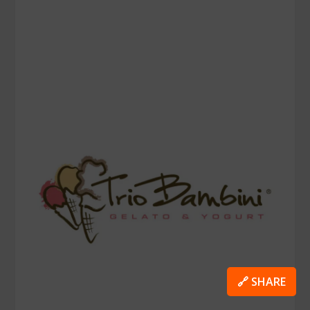
🔗 SHARE