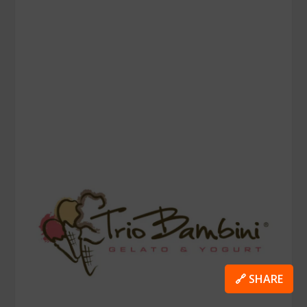
🔗 SHARE