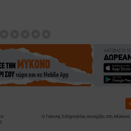
το
O Γιάννης Σιδηροηλίας συνεχίζει στη Μύκονο
ς