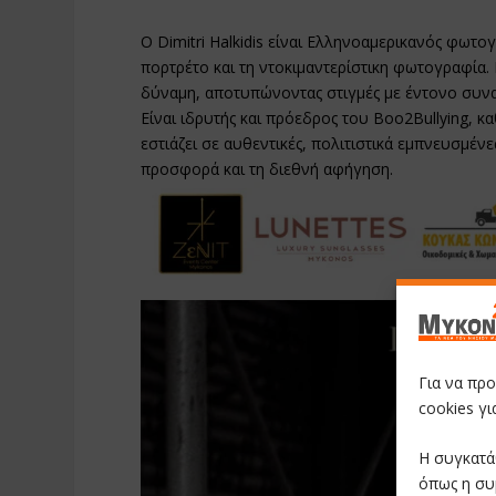
Ο Dimitri Halkidis είναι Ελληνοαμερικανός φωτο
πορτρέτο και τη ντοκιμαντερίστικη φωτογραφία.
δύναμη, αποτυπώνοντας στιγμές με έντονο συνα
Είναι ιδρυτής και πρόεδρος του Boo2Bullying, καθ
εστιάζει σε αυθεντικές, πολιτιστικά εμπνευσμένε
προσφορά και τη διεθνή αφήγηση.
Για να πρ
cookies γ
Η συγκατά
όπως η συ