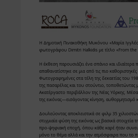
Η Δημοτική Πινακοθήκη Μυκόνου «Μαρία Ιγγλέσ
φωτογράφου Dimitri Halkidis με τίτλο «From the 
Η έκθεση παρουσιάζει ένα σπάνιο και ιδιαίτερ
απαθανατίστηκε σε μια από τις πιο καθοριστηκές
Φωτογραφημένες στα τέλη της δεκαετίας του 1980
της πασαρέλας και του στούντιο, τοποθετώντας μ
Ακατέργαστο περιβάλλον της Νέας Υόρκης. Μέσα 
της εικόνας—εισάγοντας κίνηση, αυθορμητισμό κ
Δουλεύοντας αποκλειστικά σε φιλμ 35 χιλιοστών
στιγμιαία φύση της εικόνας ως βασικά στοιχεία 
προ-ψηφιακή εποχή, όπου κάθε καρέ ήταν συνει
μόνο το θέμα αλλά και την ατμόσφαιρα που το π