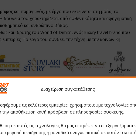
γράφος και παραγωγός, με έργο που εκτείνεται στη μόδα, το
 Η δουλειά του χαρακτηρίζεται από αυθεντικότητα και αφηγηματική
ισθηματικό και ανθρώπινο βάθος.
ώς και ιδρυτής του World of Dimitri, ενός luxury travel brand που
ς εμπειρίες. Το έργο του συνδέει την τέχνη με την κοινωνική
Διαχείριση συγκατάθεσης
οσφέρουμε τις καλύτερες εμπειρίες, χρησιμοποιούμε τεχνολογίες όπ
ια την αποθήκευση και/ή πρόσβαση σε πληροφορίες συσκευής.
θεση σε αυτές τις τεχνολογίες θα μας επιτρέψει να επεξεργαζόμαστ
μπεριφορά περιήγησης ή μοναδικά αναγνωριστικά σε αυτόν τον ιστ