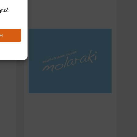
τικά
Ή