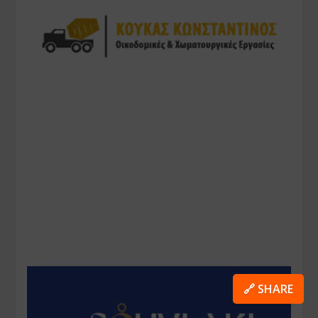
🔗 SHARE