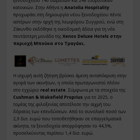
ξενοδοχείου 140 δωματίων και 248 τουριστικών
κατοικιών. Στην Αθήνα η
Anatolia Hospitality
προχωράει στη δημιουργία νέου ξενοδοχείου πέντε
αστέρων στην αρχή της λεωφόρου Συγγρού, ενώ στη
Ζάκυνθο εκδόθηκε η οικοδομική άδεια για τη νέα
πεντάστερη μονάδα της
Xenos Deluxe Hotels στην
περιοχή Μπούκα στο Τραγάκι.
Η ισχυρή αυτή ζήτηση βρίσκει άμεση ανταπόκριση στην
αγορά των ακινήτων, η οποία πρωταγωνιστεί πλέον
στο εγχώριο
real estate
. Σύμφωνα με τα στοιχεία της
Cushman & Wakefield Proprius
για το 2025, ο
τομέας της φιλοξενίας αποτέλεσε την αιχμή του
δόρατος των επενδύσεων. Από το συνολικό ποσό των
2,9 δισ. ευρώ που τοποθετήθηκαν σε επαγγελματικά
ακίνητα, τα ξενοδοχεία απορρόφησαν το 44,5%,
προσελκύοντας περίπου 1,4 δισ. ευρώ.