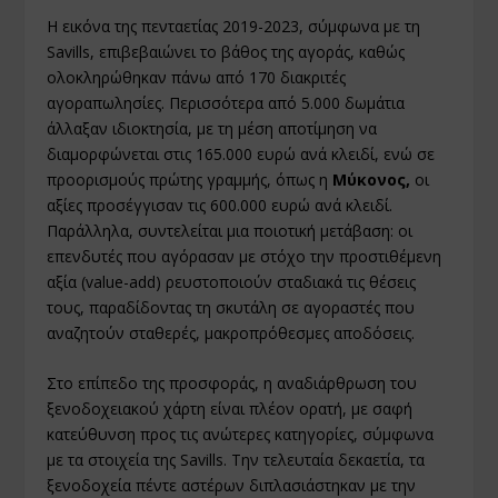
Η εικόνα της πενταετίας 2019-2023, σύμφωνα με τη
Savills, επιβεβαιώνει το βάθος της αγοράς, καθώς
ολοκληρώθηκαν πάνω από 170 διακριτές
αγοραπωλησίες. Περισσότερα από 5.000 δωμάτια
άλλαξαν ιδιοκτησία, με τη μέση αποτίμηση να
διαμορφώνεται στις 165.000 ευρώ ανά κλειδί, ενώ σε
προορισμούς πρώτης γραμμής, όπως η
Μύκονος,
οι
αξίες προσέγγισαν τις 600.000 ευρώ ανά κλειδί.
Παράλληλα, συντελείται μια ποιοτική μετάβαση: οι
επενδυτές που αγόρασαν με στόχο την προστιθέμενη
αξία (value-add) ρευστοποιούν σταδιακά τις θέσεις
τους, παραδίδοντας τη σκυτάλη σε αγοραστές που
αναζητούν σταθερές, μακροπρόθεσμες αποδόσεις.
Στο επίπεδο της προσφοράς, η αναδιάρθρωση του
ξενοδοχειακού χάρτη είναι πλέον ορατή, με σαφή
κατεύθυνση προς τις ανώτερες κατηγορίες, σύμφωνα
με τα στοιχεία της Savills. Την τελευταία δεκαετία, τα
ξενοδοχεία πέντε αστέρων διπλασιάστηκαν με την