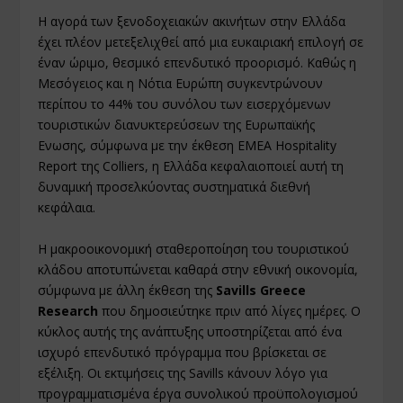
Η αγορά των ξενοδοχειακών ακινήτων στην Ελλάδα
έχει πλέον μετεξελιχθεί από μια ευκαιριακή επιλογή σε
έναν ώριμο, θεσμικό επενδυτικό προορισμό. Καθώς η
Μεσόγειος και η Νότια Ευρώπη συγκεντρώνουν
περίπου το 44% του συνόλου των εισερχόμενων
τουριστικών διανυκτερεύσεων της Ευρωπαϊκής
Ενωσης, σύμφωνα με την έκθεση EMEA Hospitality
Report της Colliers, η Ελλάδα κεφαλαιοποιεί αυτή τη
δυναμική προσελκύοντας συστηματικά διεθνή
κεφάλαια.
Η μακροοικονομική σταθεροποίηση του τουριστικού
κλάδου αποτυπώνεται καθαρά στην εθνική οικονομία,
σύμφωνα με άλλη έκθεση της
Savills Greece
Research
που δημοσιεύτηκε πριν από λίγες ημέρες. Ο
κύκλος αυτής της ανάπτυξης υποστηρίζεται από ένα
ισχυρό επενδυτικό πρόγραμμα που βρίσκεται σε
εξέλιξη. Οι εκτιμήσεις της Savills κάνουν λόγο για
προγραμματισμένα έργα συνολικού προϋπολογισμού