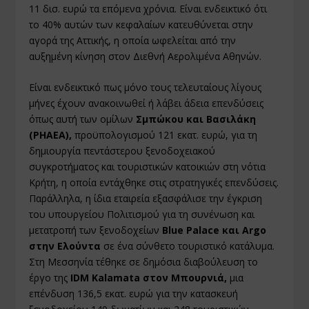
11 δισ. ευρώ τα επόμενα χρόνια. Είναι ενδεικτικό ότι
το 40% αυτών των κεφαλαίων κατευθύνεται στην
αγορά της Αττικής, η οποία ωφελείται από την
αυξημένη κίνηση στον Διεθνή Αερολιμένα Αθηνών.
Είναι ενδεικτικό πως μόνο τους τελευταίους λίγους
μήνες έχουν ανακοινωθεί ή λάβει άδεια επενδύσεις
όπως αυτή των ομίλων
Σμπώκου και Βασιλάκη
(PHAEA),
προϋπολογισμού 121 εκατ. ευρώ, για τη
δημιουργία πεντάστερου ξενοδοχειακού
συγκροτήματος και τουριστικών κατοικιών στη νότια
Κρήτη, η οποία εντάχθηκε στις στρατηγικές επενδύσεις.
Παράλληλα, η ίδια εταιρεία εξασφάλισε την έγκριση
του υπουργείου Πολιτισμού για τη συνένωση και
μετατροπή των ξενοδοχείων
Blue Palace και Argo
στην Ελούντα
σε ένα σύνθετο τουριστικό κατάλυμα.
Στη Μεσσηνία τέθηκε σε δημόσια διαβούλευση το
έργο της
IDM Kalamata στον Μπουρνιά,
μια
επένδυση 136,5 εκατ. ευρώ για την κατασκευή