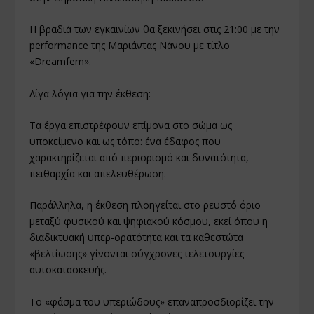
Η βραδιά των εγκαινίων θα ξεκινήσει στις 21:00 με την
performance της Μαριάντας Νάνου με τίτλο
«Dreamfem».
Λίγα λόγια για την έκθεση:
Τα έργα επιστρέφουν επίμονα στο σώμα ως
υποκείμενο και ως τόπο: ένα έδαφος που
χαρακτηρίζεται από περιορισμό και δυνατότητα,
πειθαρχία και απελευθέρωση.
Παράλληλα, η έκθεση πλοηγείται στο ρευστό όριο
μεταξύ φυσικού και ψηφιακού κόσμου, εκεί όπου η
διαδικτυακή υπερ-ορατότητα και τα καθεστώτα
«βελτίωσης» γίνονται σύγχρονες τελετουργίες
αυτοκατασκευής.
Το «φάσμα του υπεριώδους» επαναπροσδιορίζει την