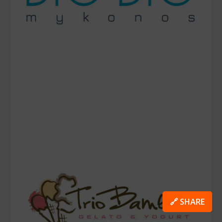
🔗 SHARE