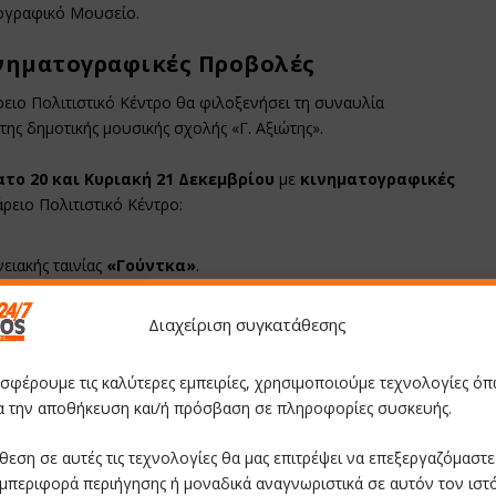
αογραφικό Μουσείο.
ινηματογραφικές Προβολές
ρειο Πολιτιστικό Κέντρο θα φιλοξενήσει τη συναυλία
της δημοτικής μουσικής σχολής «Γ. Αξιώτης».
το 20 και Κυριακή 21 Δεκεμβρίου
με
κινηματογραφικές
ρειο Πολιτιστικό Κέντρο:
ειακής ταινίας
«Γούντκα»
.
ης παιδικής ταινίας κινουμένων σχεδίων
«Η Εποχή των
Διαχείριση συγκατάθεσης
ναν γιορτινό, φωτεινό και παραμυθένιο Δεκέμβριο γεμάτο
οσφέρουμε τις καλύτερες εμπειρίες, χρησιμοποιούμε τεχνολογίες όπ
εις να προσφέρονται δωρεάν.
ια την αποθήκευση και/ή πρόσβαση σε πληροφορίες συσκευής.
θεση σε αυτές τις τεχνολογίες θα μας επιτρέψει να επεξεργαζόμαστ
μπεριφορά περιήγησης ή μοναδικά αναγνωριστικά σε αυτόν τον ιστ