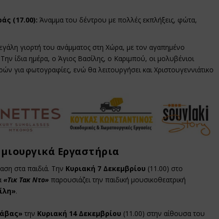
ς (17.00):
Άναμμα του δέντρου με πολλές εκπλήξεις, φώτα,
εγάλη γιορτή του ανάμματος στη Χώρα, με τον αγαπημένο
Την ίδια ημέρα, ο Άγιος Βασίλης, ο Καριμπού, οι μολυβένιοι
ρών για φωτογραφίες, ενώ θα λειτουργήσει και Χριστουγεννιάτικο
ημιουργικά Εργαστήρια
αση στα παιδιά. Την
Κυριακή 7 Δεκεμβρίου
(11.00) στο
δα
«Τικ Τακ Ντο»
παρουσιάζει την παιδική μουσικοθεατρική
ίλη»
.
ράβας»
την
Κυριακή 14 Δεκεμβρίου
(11.00) στην αίθουσα του