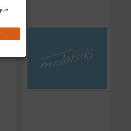
τικά
Ή