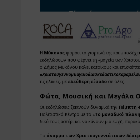
Η
Μύκονος
φοράει τα γιορτινά της και υποδέχε
εκδηλώσεων που φέρνει τη «μαγεία των Χριστου
ο Δήμος Μυκόνου καλεί κατοίκους και επισκέπτε
«Χριστουγεννομυαγικοδιασκεδαστικοκαραμελε
τις ηλικίες, με
ελεύθερη είσοδο
σε όλες.
Φώτα, Μουσική και Μεγάλα 
Οι εκδηλώσεις ξεκινούν δυναμικά την
Πέμπτη 
Πολιτιστικό Κέντρο με το «
Το μοναδικό πλανη
δικό τους αστέρι και να κάνουν μια ευχή, παρ
Το
άναμμα των Χριστουγεννιάτικων δέντ