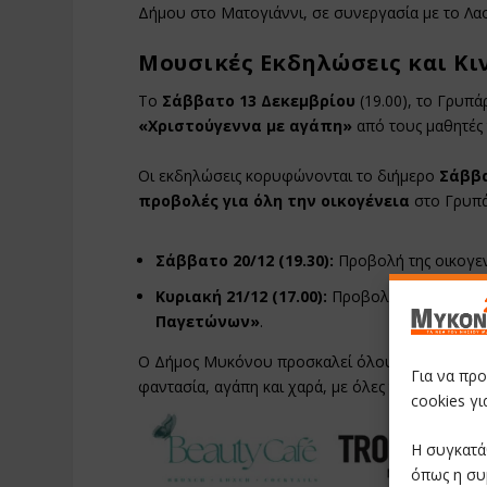
Δήμου στο Ματογιάννι, σε συνεργασία με το Λ
Μουσικές Εκδηλώσεις και Κ
Το
Σάββατο 13 Δεκεμβρίου
(19.00), το Γρυπά
«Χριστούγεννα με αγάπη»
από τους μαθητές 
Οι εκδηλώσεις κορυφώνονται το διήμερο
Σάββα
προβολές για όλη την οικογένεια
στο Γρυπά
Σάββατο 20/12 (19.30):
Προβολή της οικογεν
Κυριακή 21/12 (17.00):
Προβολή της αγαπημέν
Παγετώνων»
.
Ο Δήμος Μυκόνου προσκαλεί όλους να ζήσουν έ
Για να πρ
φαντασία, αγάπη και χαρά, με όλες τις εκδηλώσ
cookies γ
Η συγκατά
όπως η συ