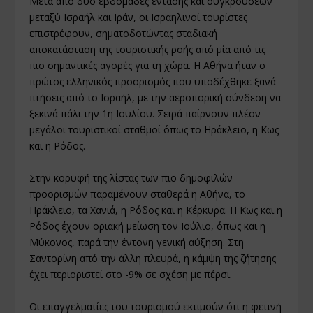
Μετά από δύο εβδομάδες έντασης και συγκρούσεων
μεταξύ Ισραήλ και Ιράν, οι Ισραηλινοί τουρίστες
επιστρέφουν, σηματοδοτώντας σταδιακή
αποκατάσταση της τουριστικής ροής από μία από τις
πιο σημαντικές αγορές για τη χώρα. Η Αθήνα ήταν ο
πρώτος ελληνικός προορισμός που υποδέχθηκε ξανά
πτήσεις από το Ισραήλ, με την αεροπορική σύνδεση να
ξεκινά πάλι την 1η Ιουλίου. Σειρά παίρνουν πλέον
μεγάλοι τουριστικοί σταθμοί όπως το Ηράκλειο, η Κως
και η Ρόδος.
Στην κορυφή της λίστας των πιο δημοφιλών
προορισμών παραμένουν σταθερά η Αθήνα, το
Ηράκλειο, τα Χανιά, η Ρόδος και η Κέρκυρα. Η Κως και η
Ρόδος έχουν οριακή μείωση τον Ιούλιο, όπως και η
Μύκονος, παρά την έντονη γενική αύξηση. Στη
Σαντορίνη από την άλλη πλευρά, η κάμψη της ζήτησης
έχει περιοριστεί στο -9% σε σχέση με πέρσι.
Οι επαγγελματίες του τουρισμού εκτιμούν ότι η φετινή