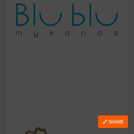
🔗 SHARE