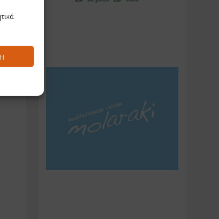
τικά
Ή