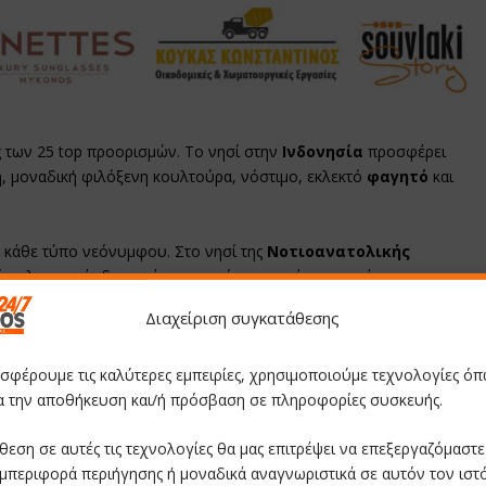
ς των 25 top προορισμών. Το νησί στην
Ινδονησία
προσφέρει
η, μοναδική φιλόξενη κουλτούρα, νόστιμο, εκλεκτό
φαγητό
και
για κάθε τύπο νεόνυμφου. Στο νησί της
Νοτιοανατολικής
 χαλαρωτικές διακοπές των ονείρων σας έως περιπέτεια.
Διαχείριση συγκατάθεσης
υς top για μήνα μέλιτος
οσφέρουμε τις καλύτερες εμπειρίες, χρησιμοποιούμε τεχνολογίες όπ
ια την αποθήκευση και/ή πρόσβαση σε πληροφορίες συσκευής.
εσογείου για
ζευγάρια
, με αρκετές ιδανικές επιλογές για δύο, όπως
 κύματα.
θεση σε αυτές τις τεχνολογίες θα μας επιτρέψει να επεξεργαζόμαστ
ιλογές για όσους θέλουν να κάνουν το μήνα του μέλιτος τους
μπεριφορά περιήγησης ή μοναδικά αναγνωριστικά σε αυτόν τον ιστ