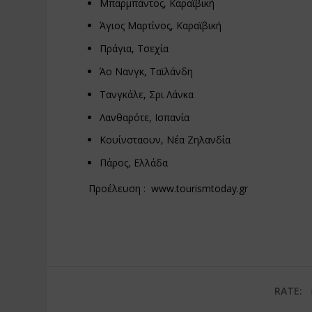
Μπαρμπάντος, Καραϊβική
Άγιος Μαρτίνος, Καραϊβική
Πράγια, Τσεχία
Άο Νανγκ, Ταϊλάνδη
Τανγκάλε, Σρι Λάνκα
Λανθαρότε, Ισπανία
Κουίνσταουν, Νέα Ζηλανδία
Πάρος, Ελλάδα
Προέλευση :
www.tourismtoday.gr
RATE: