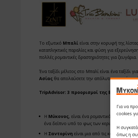
Το εξωτικό
Μπαλί
είναι στην κορυφή της λίστα
καταπληκτικές παραλίες και φύση για εξερεύνησ
πολλές ρομαντικές δραστηριότητες για ζευγάρια.
Ένα ταξίδι μέλιτος στο Μπαλί είναι ένα ταξίδι 
Ασίας
θα απολαύσετε την απόλυτη εμπειρία από
TripAdvisor: 3 προορισμοί της Ελλάδας στο
Για να πρ
cookies γ
Η
Μύκονος
, είναι ένα ρομαντικό νησί της Μ
ένα δείπνο υπό το φως των κεριών δίπλα στα
Η συγκατά
Η
Σαντορίνη
είναι μια από τις κορυφαίες επ
όπως η συ