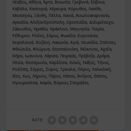
Λέσβος, Αθήνα, Άρτα, Βοιωτία, Γρεβενά, Εύβοια,
Καβάλα, Καστοριά, Κέρκυρα, Κόρινθος, Λασίθι,
Μεσσηνία, Ξάνθη, Πέλλα, Χανιά, Αιτωλοακαρνανία,
Αρκαδία, Αλεξανδρούπολη, Ορεστιάδα, Διδυμότειχο,
Ζάκυνθος, Ημαθία, Ηράκλειο, Μαγνησία, Πιερία,
Ρέθυμνο, Ρόδος, Σάμος, Φωκίδα, Ευρυτανία,
Κεφαλονιά, Κοζάνη, Λακωνία, Αγιά, Λευκάδα, Σπέτσες,
Φθιώτιδα, Φλώρινα, Θεσσαλονίκη, Μύκονος, Αχαΐα,
Θήρα, Ιωάννινα, Λάρισα, Πειραιάς, Πρέβεζα, Δράμα,
Ηλεία, Θεσπρωτία, Καρδίτσα, Κιλκίς, Νάξος, Τήνος,
Ροδόπη, Σέρρες, Σύρος, Τρίκαλα, Πόρος, Χαλκιδική,
Χίος, Κως, Λήμνος, Πάρος, Κάσος, Άνδρος, Θάσος,
Ηγουμενίτσα, Ικαρία, Βόρειες Σποράδες.
RATE: