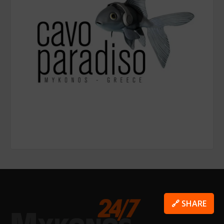
🔗 SHARE