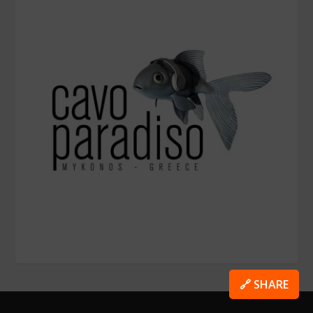
🔗 SHARE