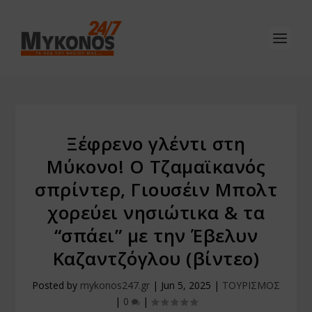
Ξέφρενο γλέντι στη
Μύκονο! Ο Τζαμαϊκανός
σπρίντερ, Γιουσέιν Μπολτ
χορεύει νησιώτικα & τα
“σπάει” με την Έβελυν
Καζαντζόγλου (βίντεο)
Posted by
mykonos247.gr
|
Jun 5, 2025
|
ΤΟΥΡΙΣΜΟΣ
|
0
|