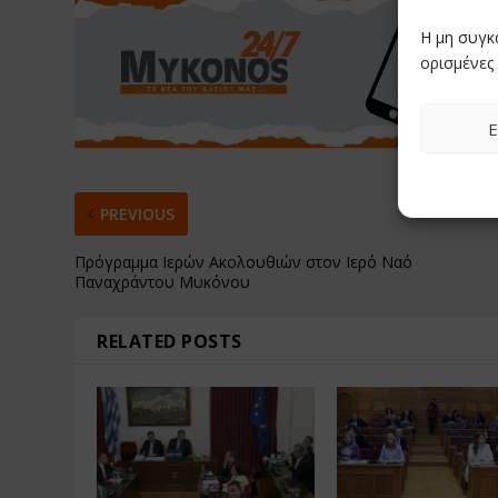
Η μη συγκ
ορισμένες 
Ε
PREVIOUS
Πρόγραμμα Ιερών Ακολουθιών στον Ιερό Ναό
Παναχράντου Μυκόνου
RELATED POSTS