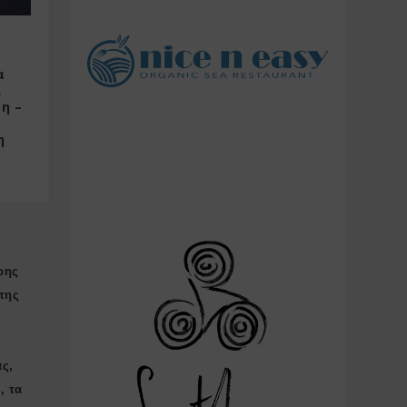
α
ι
η –
η
ρης
της
ας,
, τα