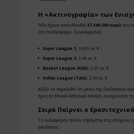
Η «Ακτινογραφία» των Ενισ
Ήδη έχουν κατευθυνθεί
37.349.200 ευρώ
στις ε
στο ποδόσφαιρο. Συγκεκριμένα:
Super League 1:
24,65 εκ. €
Super League 2:
3,46 εκ. €
Basket League (ΚΑΕ):
5,05 εκ. €
Volley League (ΤΑΑ):
2,99 εκ. €
Αξίζει να σημειωθεί ότι μέσω της διαδικασίας 
προς τα Εθνικά Αθλητικά Κέντρα, ενισχύοντας τ
Σειρά Παίρνει ο Ερασιτεχνικ
Το ενδιαφέρον πλέον στρέφεται στις επόμενες 
αποδέκτες: