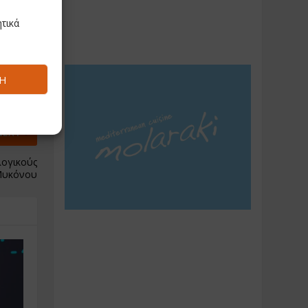
τικά
Ή
NEXT
λογικούς
Μυκόνου