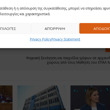
ατάθεση ή η απόσυρση της συγκατάθεσης, μπορεί να επηρεάσει αρνη
λειτουργίες και χαρακτηριστικά.
ΠΙΛΟΓΈΣ
ΑΠΌΡΡΙΨΗ
ΑΠΟΔΟΧ
Privacy Policy
Privacy Statement
Ψηφιακή ξενάγηση και παιχνίδια γρίφων σε αρχαιο
χώρους από τους Μαθητές του ΕΠΑΛ 