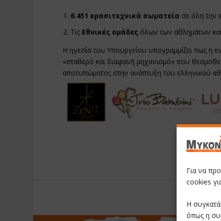
6.451 ερασιτεχνικά σωματεία
σε όλη την ε
Τις
Εθνικές ομάδες
όλων των αθλημάτων κα
Η ηγεσία του Υπουργείου υπογραμμίζει πως η εν
«σταθερό και διαφανή μηχανισμό» που θεσμοθετ
αποτυπώματος στην ανάπτυξη του ελληνικού αθ
Για να πρ
cookies γ
RATE:
Η συγκατά
όπως η συ