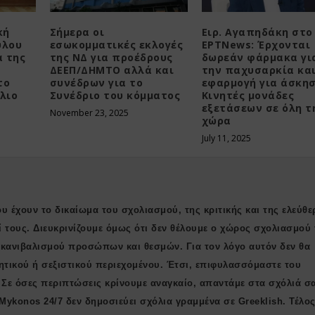
κή
Σήμερα οι
Ειρ. Αγαπηδάκη στο
υλου
εσωκομματικές εκλογές
ΕΡΤNews: Έρχονται
α της
της ΝΔ για προέδρους
δωρεάν φάρμακα γι
ΔΕΕΠ/ΔΗΜΤΟ αλλά και
την παχυσαρκία κα
το
συνέδρων για το
εφαρμογή για άσκησ
λιο
Συνέδριο του κόμματος
Κινητές μονάδες
εξετάσεων σε όλη τ
November 23, 2025
χώρα
July 11, 2025
υ έχουν το δικαίωμα του σχολιασμού, της κριτικής και της ελεύθε
ί τους. Διευκρινίζουμε όμως ότι δεν θέλουμε ο χώρος σχολιασμού 
ι κανιβαλισμού προσώπων και θεσμών. Για τον λόγο αυτόν δεν θα
ητικού ή σεξιστικού περιεχομένου. Έτσι, επιφυλασσόμαστε του
 Σε όσες περιπτώσεις κρίνουμε αναγκαίο, απαντάμε στα σχόλιά σ
 Μykonos 24/7 δεν δημοσιεύει σχόλια γραμμένα σε Greeklish. Τέλος