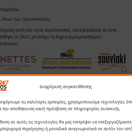
πικράτεια.
ι όλων των Ομοσπονδιών.
ίσχυση αυτή δεν είναι περιστασιακή, αλλά βασίζεται σε έναν
ήθηκε το 2022, με στόχο τη δημιουργία μετρήσιμου
λητισμού.
Διαχείριση συγκατάθεσης
οσφέρουμε τις καλύτερες εμπειρίες, χρησιμοποιούμε τεχνολογίες όπ
ια την αποθήκευση και/ή πρόσβαση σε πληροφορίες συσκευής.
θεση σε αυτές τις τεχνολογίες θα μας επιτρέψει να επεξεργαζόμαστ
μπεριφορά περιήγησης ή μοναδικά αναγνωριστικά σε αυτόν τον ιστ