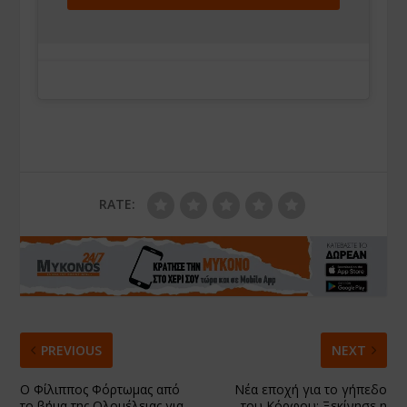
RATE:
PREVIOUS
NEXT
Ο Φίλιππος Φόρτωμας από
Νέα εποχή για το γήπεδο
το βήμα της Ολομέλειας για
του Κόρφου: Ξεκίνησε η