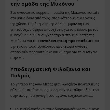
την ομάδα της Μυκόνου
Στο αγωνιστικό κομμάτι, η ομάδα της Μυκόνου κοίταξε
στα μάτια έναν από τους ιστορικότερους συλλόγους
της χώρας. Παρά τη νίκη της ΑΕΚ, η εμφάνιση των
γηπεδούχων άφησε υποσχέσεις για το μέλλον, με τον
κ. Βερώνη να δίνει συγχαρητήρια στους αθλητές της
Μυκόνου για τη
«συγκλονιστική προσπάθεια»
και
την εικόνα τους, τονίζοντας πως τέτοιοι αγώνες
αποτελούν παρακαταθήκη και κίνητρο για τη συνέχεια
στην Α1.
Υποδειγματική Φιλοξενία και
Παλμός
Το γήπεδο της Άνω Μεράς ήταν
«καζάνι»
πολιτισμένης
αθλητικής ατμόσφαιρας. Ο Δήμαρχος στάθηκε ιδιαίτερα
στην άψογη διεξαγωγή του αγώνα, ευχαριστώντας:
Τους εθελοντές και τους διοργανωτές για την άψογη