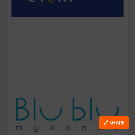
🔗 SHARE