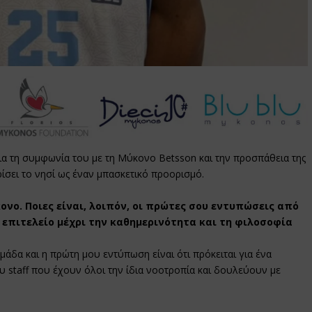
ια τη συμφωνία του με τη Μύκονο Betsson και την προσπάθεια της
σει το νησί ως έναν μπασκετικό προορισμό.
ονο. Ποιες είναι, λοιπόν, οι πρώτες σου εντυπώσεις από
 επιτελείο μέχρι την καθημερινότητα και τη φιλοσοφία
άδα και η πρώτη μου εντύπωση είναι ότι πρόκειται για ένα
υ staff που έχουν όλοι την ίδια νοοτροπία και δουλεύουν με