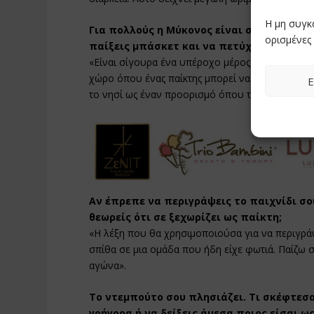
Η μη συγκ
Για πολλούς η Μύκονος είναι συνώνυμη με 
ορισμένες 
παίξεις μπάσκετ και να πετύχεις κάτι σπ
«Είναι σίγουρα ένα υπέροχο μέρος για μπάσκετ, ε
χώρο όπου ένας παίκτης μπορεί να συγκεντρωθε
Ε
το νησί ως έναν προορισμό όπου το μπάσκετ αντ
Αν έπρεπε να περιγράψεις το παιχνίδι σου
θεωρείς ότι σε ξεχωρίζει ως παίκτη;
«Η λέξη που θα χρησιμοποιούσα για να περιγράψ
σπίθα σε μια ομάδα που ήδη είχε φωτιά. Παίζω 
αγώνα».
Το ντεμπούτο σου πλησιάζει. Τι σκέφτεσ
γρήγορα ή να δείξεις άμεσα ποιος είσαι ω