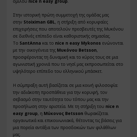
ομίλου
nice n easy group
.
Στην ιστορική πρώτη συμμετοχή της ομάδας μας
στην
Stoiximan GBL
, η στήριξη από κορυφαίες
επιχειρήσεις που αποτελούν πρεσβευτές της Μυκόνου
σε διεθνές επίπεδο είναι καθοριστικής σημασίας.
Το
SantAnna
και το
nice n easy Mykonos
ενώνονται
με την οικογένεια της
Μυκόνου Betsson
,
προσφέροντας τη δυναμική και το κύρος τους σε μια
αγωνιστική χρονιά που το νησί μας εκπροσωπείται στο
υψηλότερο επίπεδο του ελληνικού μπάσκετ.
Η σύμπραξη αυτή βασίζεται σε μια κοινή φιλοσοφία:
την αδιάκοπη προσπάθεια για την κορυφή, τον
σεβασμό στην ταυτότητα του τόπου μας και την
προσήλωση στην αριστεία. Με τη στήριξη του
nice n
easy group
, η
Μύκονος Betsson
θωρακίζεται
οργανωτικά και επικοινωνιακά, θέτοντας τις βάσεις για
μια πορεία αντάξια των προσδοκιών των φιλάθλων
μας.