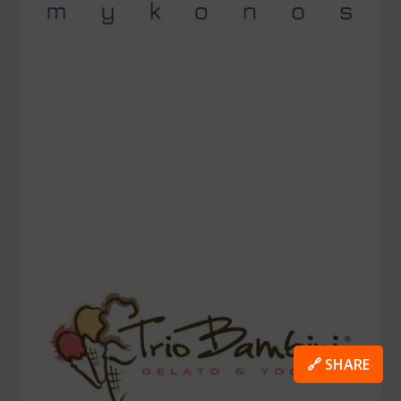
🔗 SHARE