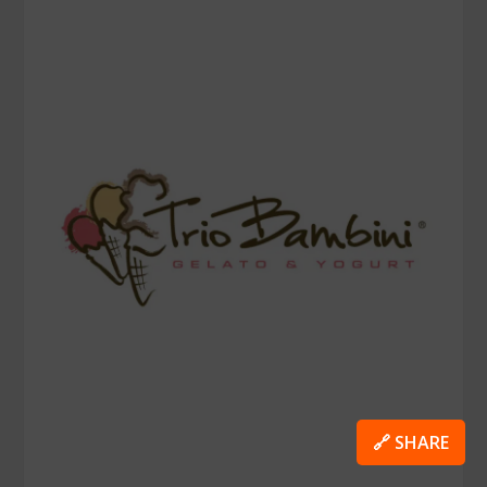
🔗 SHARE