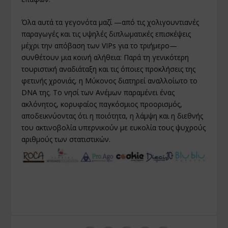
Όλα αυτά τα γεγονότα μαζί —από τις χολιγουντιανές
παραγωγές και τις υψηλές διπλωματικές επισκέψεις
μέχρι την απόβαση των VIPs για το τριήμερο—
συνθέτουν μια κοινή αλήθεια: Παρά τη γενικότερη
τουριστική αναδιάταξη και τις όποιες προκλήσεις της
φετινής χρονιάς, η Μύκονος διατηρεί αναλλοίωτο το
DNA της. Το νησί των Ανέμων παραμένει ένας
ακλόνητος, κορυφαίος παγκόσμιος προορισμός,
αποδεικνύοντας ότι η ποιότητα, η λάμψη και η διεθνής
του ακτινοβολία υπερνικούν με ευκολία τους ψυχρούς
αριθμούς των στατιστικών.