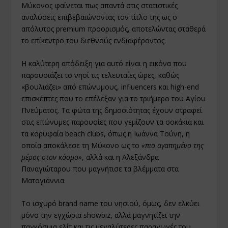
Μύκονος φαίνεται πως απαντά στις στατιστικές
αναλύσεις επιβεβαιώνοντας τον τίτλο της ως ο
απόλυτος premium προορισμός, αποτελώντας σταθερά
το επίκεντρο του διεθνούς ενδιαφέροντος.
Η καλύτερη απόδειξη για αυτό είναι η εικόνα που
παρουσιάζει το νησί τις τελευταίες ώρες, καθώς
«βουλιάζει» από επώνυμους, influencers και high-end
επισκέπτες που το επέλεξαν για το τριήμερο του Αγίου
Πνεύματος. Τα φώτα της δημοσιότητας έχουν στραφεί
στις επώνυμες παρουσίες που γεμίζουν τα σοκάκια και
τα κορυφαία beach clubs, όπως η Ιωάννα Τούνη, η
οποία αποκάλεσε τη Μύκονο ως το
«πιο αγαπημένο της
μέρος στον κόσμο»
, αλλά και η Αλεξάνδρα
Παναγιώταρου που μαγνήτισε τα βλέμματα στα
Ματογιάννια.
Το ισχυρό brand name του νησιού, όμως, δεν ελκύει
μόνο την εγχώρια showbiz, αλλά μαγνητίζει την
παγκόσμια ελίτ και τις μεγαλύτερες παραγωγές του