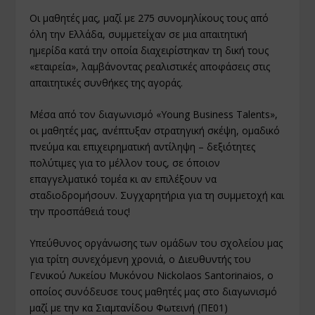
Οι μαθητές μας, μαζί με 275 συνομηλίκους τους από
όλη την Ελλάδα,
συμμετείχαν σε μια απαιτητική
ημερίδα κατά την οποία διαχειρίστηκαν τη δική τους
«εταιρεία», λαμβάνοντας ρεαλιστικές αποφάσεις στις
απαιτητικές συνθήκες της αγοράς.
Μέσα από τον διαγωνισμό «Young Business Talents»,
οι μαθητές μας, ανέπτυξαν στρατηγική σκέψη, ομαδικό
πνεύμα και επιχειρηματική αντίληψη – δεξιότητες
πολύτιμες για το μέλλον τους, σε όποιον
επαγγελματικό τομέα κι αν επιλέξουν να
σταδιοδρομήσουν. Συγχαρητήρια για τη συμμετοχή και
την προσπάθειά τους!
Υπεύθυνος οργάνωσης των ομάδων του σχολείου μας
για τρίτη συνεχόμενη χρονιά, ο Διευθυντής του
Γενικού Λυκείου Μυκόνου Nickolaos Santorinaios, ο
οποίος συνόδευσε τους μαθητές μας στο διαγωνισμό
μαζί με την κα Σιαμτανίδου Φωτεινή (ΠΕ01)