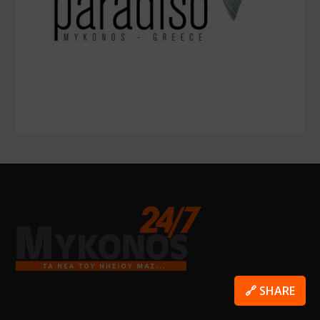
🔗 SHARE