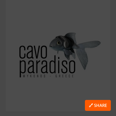
🔗 SHARE