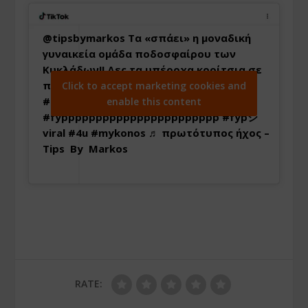
@tipsbymarkos
Τα «σπάει» η μοναδική
γυναικεία ομάδα ποδοσφαίρου των
Κυκλάδων!! Δες τα υπέροχα κορίτσια σε
περίτεχνες ενέργειες…
#fyp
#xybca
Click to accept marketing cookies and
#foryou
#foryourpage
#foru
#fypage
enable this content
#fyppppppppppppppppppppppp
#fypシ゚
viral
#4u
#mykonos
♬ πρωτότυπος ήχος –
Tips By Markos
RATE: