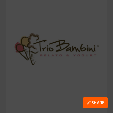
🔗 SHARE