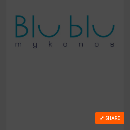
🔗 SHARE