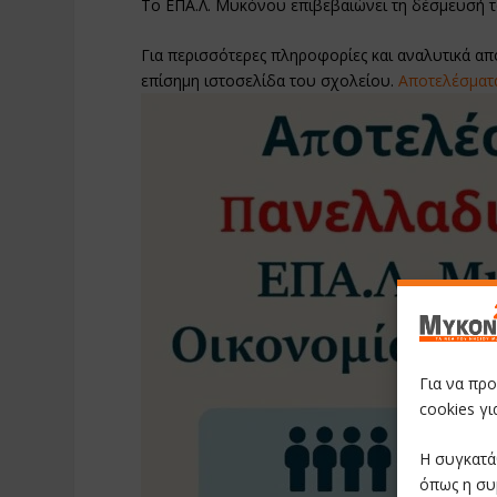
Το ΕΠΑ.Λ. Μυκόνου επιβεβαιώνει τη δέσμευσή 
Για περισσότερες πληροφορίες και αναλυτικά α
επίσημη ιστοσελίδα του σχολείου.
Αποτελέσματ
Για να πρ
cookies γ
Η συγκατά
όπως η συ