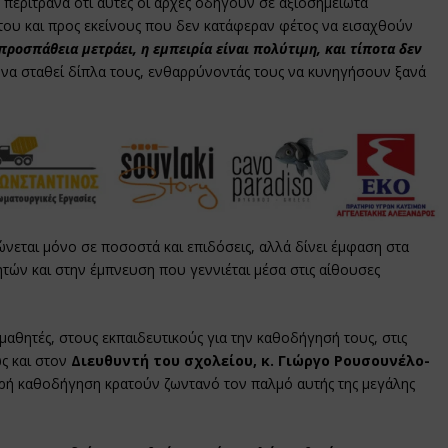
ν περίτρανα ότι αυτές οι αρχές οδηγούν σε αξιοσημείωτα
του και προς εκείνους που δεν κατάφεραν φέτος να εισαχθούν
προσπάθεια μετράει, η εμπειρία είναι πολύτιμη, και τίποτα δεν
να σταθεί δίπλα τους, ενθαρρύνοντάς τους να κυνηγήσουν ξανά
νεται μόνο σε ποσοστά και επιδόσεις, αλλά δίνει έμφαση στα
ητών και στην έμπνευση που γεννιέται μέσα στις αίθουσες
αθητές, στους εκπαιδευτικούς για την καθοδήγησή τους, στις
ώς και στον
Διευθυντή του σχολείου, κ. Γιώργο Ρουσουνέλο-
ερή καθοδήγηση κρατούν ζωντανό τον παλμό αυτής της μεγάλης