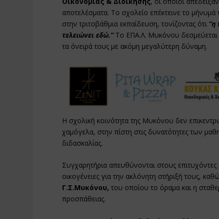
Οικονομίας & Διοίκησης
, οι οποίοι απέδειξα
αποτελέσματα. Το σχολείο επέκτεινε το μήνυμά 
στην τριτοβάθμια εκπαίδευση, τονίζοντας ότι
“η 
τελειώνει εδώ.”
Το ΕΠΑ.Λ. Μυκόνου δεσμεύεται 
τα όνειρά τους με ακόμη μεγαλύτερη δύναμη.
Η σχολική κοινότητα της Μυκόνου δεν επικεντρώ
χαμόγελα, στην πίστη στις δυνατότητες των μαθ
διδασκαλίας.
Συγχαρητήρια απευθύνονται στους επιτυχόντες μ
οικογένειες για την ακλόνητη στήριξή τους, καθ
Γ.Σ.Μυκόνου,
του οποίου το όραμα και η σταθ
προσπάθειας.