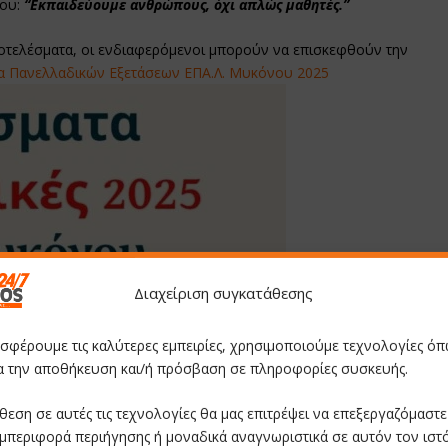
του:
“Εκπαιδεύουμε ανθρώπους, όχι απλώς μαθητές.”
ποτελέσματα, οι ενδιαφερόμενοι μπορούν να επισκεφθούν την
α Πανελλαδικών Εξετάσεων ΕΠΑ.Λ. Μυκόνου 2025
Διαχείριση συγκατάθεσης
οσφέρουμε τις καλύτερες εμπειρίες, χρησιμοποιούμε τεχνολογίες όπ
ια την αποθήκευση και/ή πρόσβαση σε πληροφορίες συσκευής.
θεση σε αυτές τις τεχνολογίες θα μας επιτρέψει να επεξεργαζόμαστ
μπεριφορά περιήγησης ή μοναδικά αναγνωριστικά σε αυτόν τον ιστ