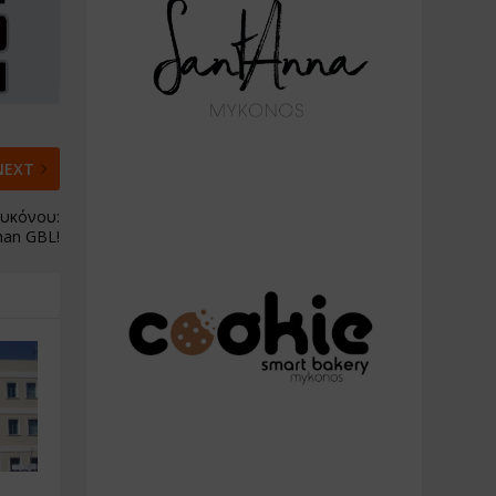
NEXT
Μυκόνου:
man GBL!