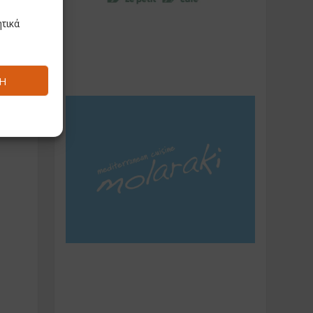
τικά
Ή