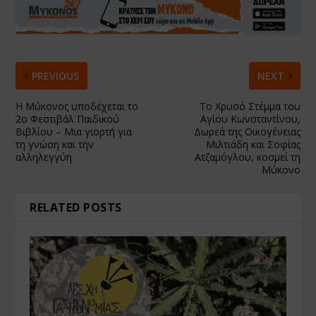
PREVIOUS
NEXT
Η Μύκονος υποδέχεται το
Το Χρυσό Στέμμα του
2ο Φεστιβάλ Παιδικού
Αγίου Κωνσταντίνου,
Βιβλίου – Μια γιορτή για
Δωρεά της Οικογένειας
τη γνώση και την
Μιλτιάδη και Σοφίας
αλληλεγγύη
Ατζαμόγλου, κοσμεί τη
Μύκονο
RELATED POSTS