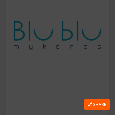
🔗 SHARE