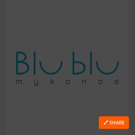
🔗 SHARE