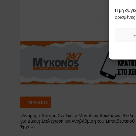
Η μη συγκ
ορισμένες 
RATE:
Ε
PREVIOUS
«Αναμοριοδότηση Σχολικών Μονάδων Κυκλάδων: Έκκλη
για Δίκαιη Στελέχωση και Αναβάθμιση του Εκπαιδευτικού
Έργου»