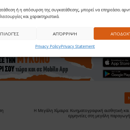
ατάθεση ή η απόσυρση της συγκατάθεσης, μπορεί να επηρεάσει αρνη
λειτουργίες και χαρακτηριστικά.
ΠΙΛΟΓΈΣ
ΑΠΌΡΡΙΨΗ
ΑΠΟΔΟΧ
Privacy Policy
Privacy Statement
ση
Η Μεγάλη Χίμαιρα: Κινηματογραφική αισθητική και
ερμηνείες στη μεγάλη παραγωγή