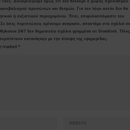
ί τους. Διευκρινίζουμε όμως ότι δεν θέλουμε ο χώρος σχολιασμού 
ι κανιβαλισμού προσώπων και θεσμών. Για τον λόγο αυτόν δεν θα
ητικού ή σεξιστικού περιεχομένου. Έτσι, επιφυλασσόμαστε του
 Σε όσες περιπτώσεις κρίνουμε αναγκαίο, απαντάμε στα σχόλιά σ
 Μykonos 24/7 δεν δημοσιεύει σχόλια γραμμένα σε Greeklish. Τέλος
συμπίπτουν κατανάγκην με την άποψη της εφημερίδας.
are marked
*