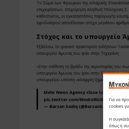
Το Σώμα των Φρουρών της Ισλαμικής Επανάστασ
επιχειρήσεων, Επιχείρηση Αληθινή Υπόσχεση 3, 
καθεστώτος, οι εγκαταστάσεις παραγωγής καυσί
εφοδιασμού αποτέλεσαν στόχο μεγάλου αριθμ
Στόχος και το υπουργείο 
Εξάλλου, το ιρανικό πρακτορείο ειδήσεων Tasnim
υπουργείο Άμυνας του Ιράν στην Τεχεράνη
«Στην επίθεση το βράδυ της αεροπορίας του σιω
υπουργείο Άμυνας του Ιράν στην Τεχεράνη», μετ
υπουργείου υπέστη «ελαφρές ζημιές».
Mehr News Agency close to Shahran oi
pic.twitter.com/MmKoRiUGll
Για να πρ
cookies γ
— Barzan Sadiq (@BarzanSadiq)
June 1
Η συγκατά
όπως η συ