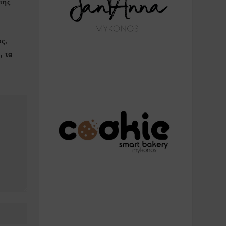
της
ας,
, τα