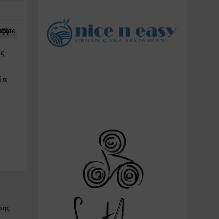
ες
ία
ρης