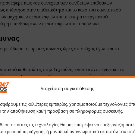
ης ανέφερε πως «σε συνέχεια των σύνθετων επιθετικών
ως απάντηση στην επιθετικότητα και το κακό του σιωνιστικού
μων μαχητικών αεροσκαφών και τα κέντρα ενεργειακού
ού μη επανδρωμένων αεροσκαφών και πυραύλων».
Άμυνας
 μετέδωσε τις πρώτες πρωινές ώρες ότι στόχος έγινε και το
νιστικού καθεστώτος στην Τεχεράνη, έγινε στόχος έγινε και το
έδωσε το Tasnim, προσθέτοντας πως ένα από τα κτίρια του
Διαχείριση συγκατάθεσης
l depot in northwest
#Tehran
.
οσφέρουμε τις καλύτερες εμπειρίες, χρησιμοποιούμε τεχνολογίες όπ
ια την αποθήκευση και/ή πρόσβαση σε πληροφορίες συσκευής.
4, 2025
θεση σε αυτές τις τεχνολογίες θα μας επιτρέψει να επεξεργαζόμαστ
μπεριφορά περιήγησης ή μοναδικά αναγνωριστικά σε αυτόν τον ιστ