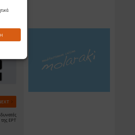
τικά
Ή
NEXT
 δυνατές
 της ΕΡΤ