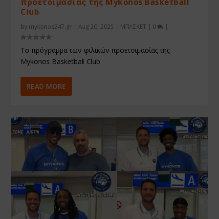
προετοιμασίας της Mykonos Basketball
Club
by
mykonos247.gr
|
Aug 20, 2025
|
ΜΠΑΣΚΕΤ
|
0
|
Το πρόγραμμα των φιλικών προετοιμασίας της
Mykonos Basketball Club
READ MORE