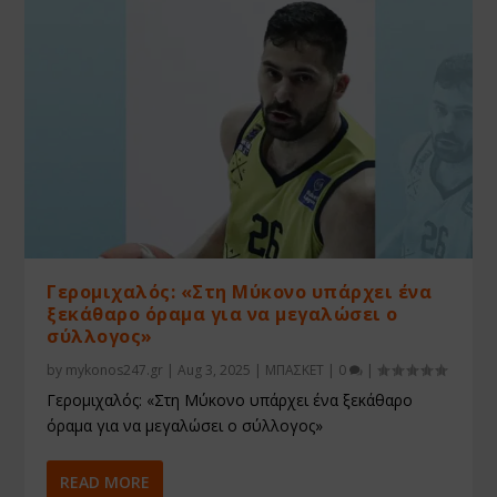
Γερομιχαλός: «Στη Μύκονο υπάρχει ένα
ξεκάθαρο όραμα για να μεγαλώσει ο
σύλλογος»
by
mykonos247.gr
|
Aug 3, 2025
|
ΜΠΑΣΚΕΤ
|
0
|
Γερομιχαλός: «Στη Μύκονο υπάρχει ένα ξεκάθαρο
όραμα για να μεγαλώσει ο σύλλογος»
READ MORE