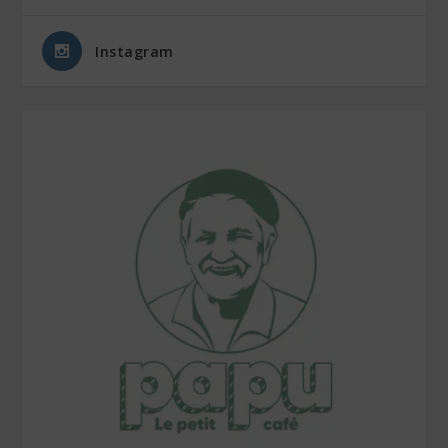
Instagram