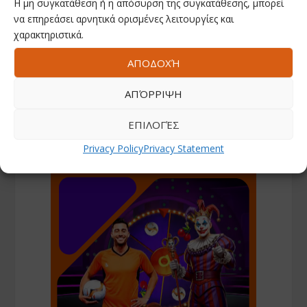
Η μη συγκατάθεση ή η απόσυρση της συγκατάθεσης, μπορεί
να επηρεάσει αρνητικά ορισμένες λειτουργίες και
χαρακτηριστικά.
ΑΠΟΔΟΧΉ
ΑΠΌΡΡΙΨΗ
ΕΠΙΛΟΓΈΣ
Privacy Policy
Privacy Statement