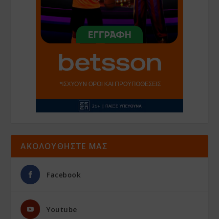
ΑΚΟΛΟΥΘΗΣΤΕ ΜΑΣ
Facebook
Youtube