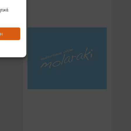
τικά
Ή