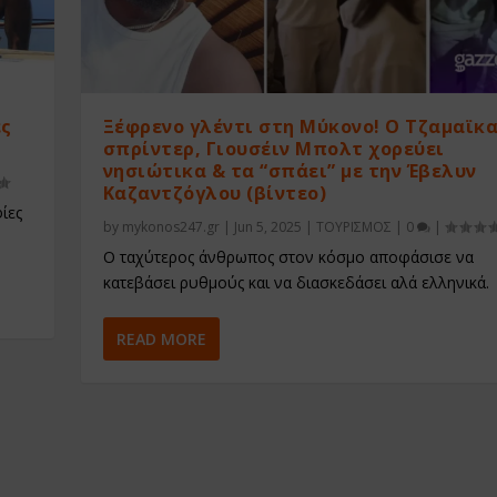
ες
Ξέφρενο γλέντι στη Μύκονο! Ο Τζαμαϊκ
σπρίντερ, Γιουσέιν Μπολτ χορεύει
νησιώτικα & τα “σπάει” με την Έβελυν
Καζαντζόγλου (βίντεο)
ίες
by
mykonos247.gr
|
Jun 5, 2025
|
ΤΟΥΡΙΣΜΟΣ
|
0
|
Ο ταχύτερος άνθρωπος στον κόσμο αποφάσισε να
κατεβάσει ρυθμούς και να διασκεδάσει αλά ελληνικά.
READ MORE