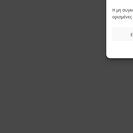
Η μη συγκ
ορισμένες 
Ε